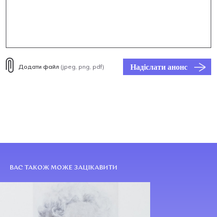
Надіслати анонс
Додати файл
(jpeg, png, pdf)
ВАС ТАКОЖ МОЖЕ ЗАЦІКАВИТИ