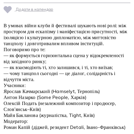
Додати в календар
В умовах війни клуби й фестивалі шукають нові ролі: між
простором для ескапізму і маніфестацією присутності, між
ізоляцією і культурною дипломатією, між миттєвістю
танцполу і довготривалим впливом інституцій.
Поговоримо про те:
— як формується горизонтальна сцена у відокремленості
від західного ринку;
— як взаємодіють ті, хто залишився, і ті, хто виїхав;
— чому танцпол сьогодні — це діалог, солідарність і
відчуття міста.
Учасники:
Ярослав Качмарський (Hamselyt, Тернопіль)
Антон Назарко (Some People, Харків)
Олексій Подать (незалежний композитор і продюсер,
Слов’янськ–Київ)
Майя Бакланова (журналістка, Tight, Київ)
Модератор:
Роман Капій (діджей, резидент Detali, Івано-Франківськ)