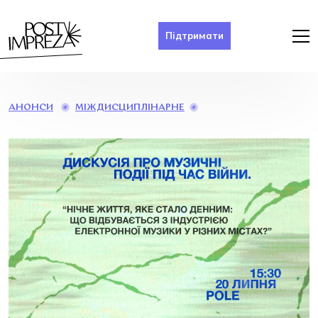
Підтримати
«НІЧНЕ
МІЖДИСЦИПЛІНАРНЕ
АНОНСИ
ЖИТТЯ,
ЯКЕ
СТАЛО
ДЕННИМ:
ЩО
ВІДБУВАЄТЬСЯ
З
ІНДУСТРІЄЮ
ЕЛЕКТРОННОЇ
МУЗИКИ
У
РІЗНИХ
МІСТАХ?»