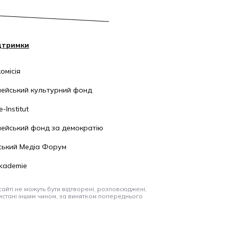
дтримки
омісія
ейський культурний фонд
-Institut
ейський фонд за демократію
ський Медіа Форум
kademie
айті не можуть бути відтворені, розповсюджені,
стані іншим чином, за винятком попереднього