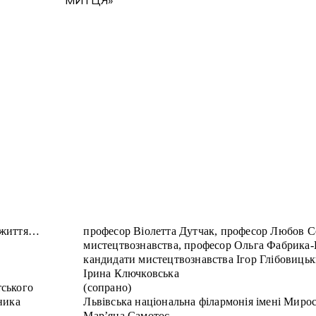
 життя…
професор Віолетта Дутчак, професор Любов С
мистецтвознавства, професор Ольга Фабрика-
кандидати мистецтвознавства Ігор Глібовицьк
Ірина Ключковська
тського
(cопрано)
ника
Львівська національна філармонія імені Миро
Мар’яна Самотос