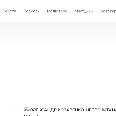
Тексти
Розмови
Медіатека
Мист_кині
post im