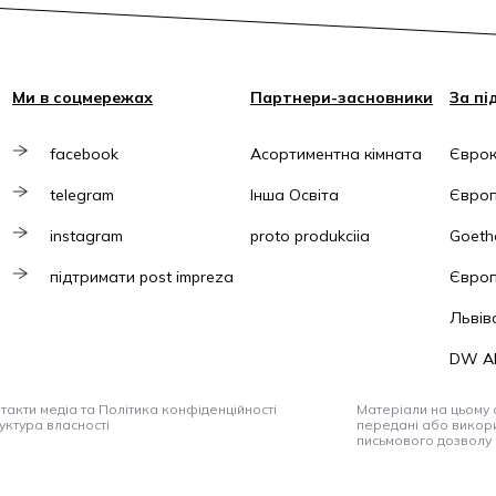
Ми в соцмережах
Партнери-засновники
За пі
facebook
Асортиментна кімната
Єврок
telegram
Інша Освіта
Європ
instagram
proto produkciia
Goethe
підтримати post impreza
Європ
Львів
DW A
такти медіа та Політика конфіденційності
Матеріали на цьому с
уктура власності
передані або викори
письмового дозволу