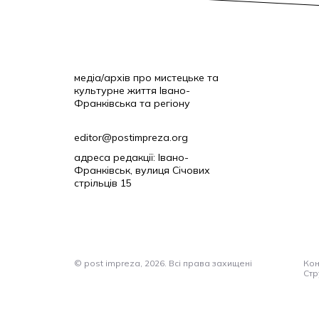
медіа/архів про мистецьке та
культурне життя Івано-
Франківська та регіону
editor@postimpreza.org
адреса редакції: Івано-
Франківськ, вулиця Січових
стрільців 15
© post impreza, 2026. Всі права захищені
Кон
Стр