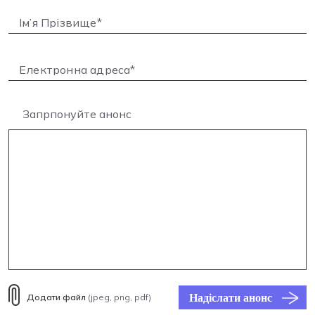
Запрпонуйте анонс
Надіслати анонс
Додати файл
(jpeg, png, pdf)