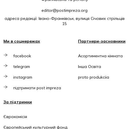
editor@postimpreza.org
адреса редакції: Івано-Франківськ, вулиця Січових стрільців
15
Ми в соцмережах
Партнери-засновники
facebook
Асортиментна кімната
telegram
Інша Освіта
instagram
proto produkciia
підтримати post impreza
За підтримки
Єврокомісія
Європейський культурний фонд