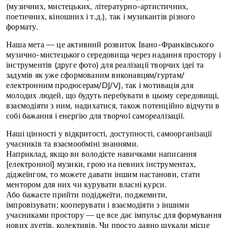
(музичних, мистецьких, літературно-артистичних,
поетичних, кіношних і т.д.), так і музикантів різного
формату.
Наша мета — це активний розвиток Івано-Франківського
музично-мистецького середовища через надання простору і
інструментів (друге фото) для реалізації творчих ідеї та
задумів як уже сформованим виконавцям/гуртам/
електронним продюсерам/DJ/VJ, так і мотивація для
молодих людей, що будуть перебувати в цьому середовищі,
взаємодіяти з ним, надихатися, також потенційно відчути в
собі бажання і енергію для творчої самореалізації.
Наші цінності у відкритості, доступності, самоорганізації
учасників та взаємообміні знаннями.
Наприклад, якщо ви володієте навичками написання
[електронної] музики, грою на певних інструментах,
діджеїнгом, то можете давати іншим настанови, стати
ментором для них чи курувати власні курси.
Або бажаєте прийти подіджеїти, поджемити,
імпровізувати; кооперувати і взаємодіяти з іншими
учасниками простору — це все дає імпульс для формування
нових дуетів, колективів. Чи просто давно шукали місце