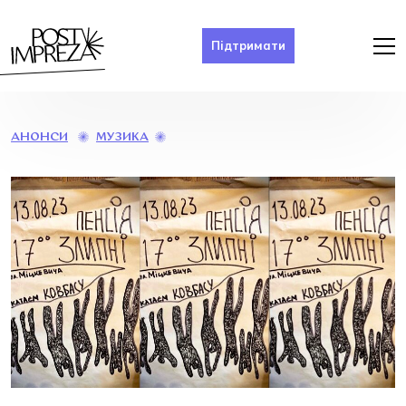
Підтримати
СКАСОВАНО.
МУЗИКА
АНОНСИ
ПЕНСІЯ.
ЗЛИПНІ.
КОВБАСА.
ТРАДИЦІЙНІ
РУХИ