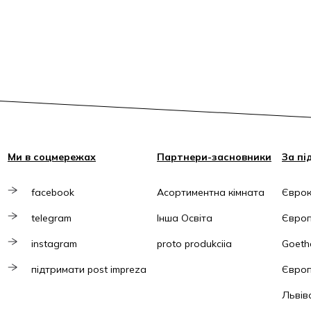
Ми в соцмережах
Партнери-засновники
За пі
facebook
Асортиментна кімната
Єврок
telegram
Інша Освіта
Європ
instagram
proto produkciia
Goethe
підтримати post impreza
Європ
Львів