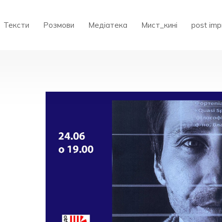
Тексти
Розмови
Медіатека
Мист_кині
post imp