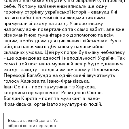
кожен з нас може додати у цю скарбничку і щось від
себе. Рік тому залізничники вписали ще одну
героїчну сторінку української історії – евакуаційні
потяги набиті по самі вінця людьми тижнями
прямували зі сходу на захід. У зворотньому
напрямку вони поверталися так само забиті, але вже
різноманітною гуманітарною допомогою та всім
іншим, необхідним для цивільних і військових. Рух в
обидва напрямки відбувався у надзвичайно
складних умовах. Цей рух попри будь-яку небезпеку
– ще один доказ єдності і неподільності України. Так
само і цей поетично-музичний вечір буде єднанням
сходу і заходу – недільним вечором у Підземному
Переході Ваґабундо на одній сцені звучатимуть
голоси Харкова та Івано-Франківська.
Іван Сенін – поет та музикант з Харкова,
координатор харківської Резиденції Слово.
Богдан Кирста – поет та музикант з Івано-
Франківська, організатор культурних подій.
Вхід за вільний донат. Усі
зібрані кошти передамо