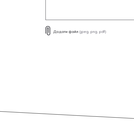
Додати файл
(jpeg, png, pdf)