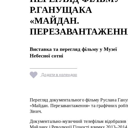
Р.ГАНУЩАКА
«МАЙДАН.
ПЕРЕЗАВАНТАЖЕНН
Виставка та перегляд фільму у Музеї
Небесної сотні
Додати в календар
Перегляд документального фільму Руслана Ган
«Майдан. Перезавантаження» та графічних робі
Зінич.
Документально-музичний телефільм відобразив р
Майдану і Революції Гідності взимку 2013–2014 