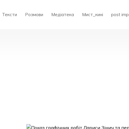
Тексти
Розмови
Медіатека
Мист_кині
post imp
АЖЕННЯ»