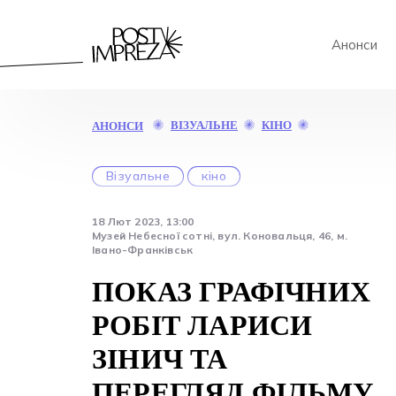
Анонси
ПОКАЗ
ВІЗУАЛЬНЕ
КІНО
АНОНСИ
ГРАФІЧНИХ
РОБІТ
ЛАРИСИ
Візуальне
кіно
ЗІНИЧ
ТА
18 Лют 2023, 13:00
ПЕРЕГЛЯД
Музей Небесної сотні, вул. Коновальця, 46, м.
ФІЛЬМУ
Івано-Франківськ
Р.ГАНУЩАКА
«МАЙДАН.
ПОКАЗ ГРАФІЧНИХ
ПЕРЕЗАВАНТ
РОБІТ ЛАРИСИ
ЗІНИЧ ТА
ПЕРЕГЛЯД ФІЛЬМУ