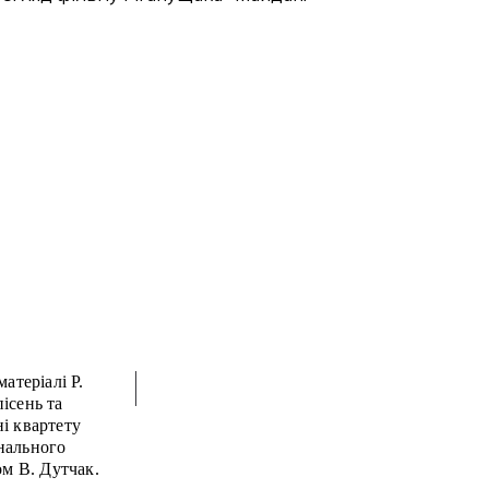
атеріалі Р.
ісень та
і квартету
нального
ом В. Дутчак.