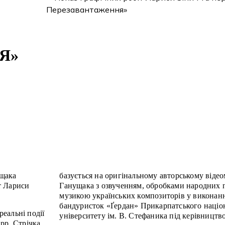
Я»
ущака
базується на оригінальному авторському відеом
т Лариси
Ганущака з озвученням, обробками народних п
музикою українських композиторів у виконанн
бандуристок «Ґердан» Прикарпатського націо
еальні події
університету ім. В. Стефаника під керівництв
рр. Стрічка