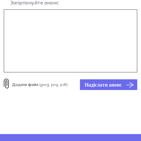
Запрпонуйте анонс
Надіслати анонс
Додати файл
(jpeg, png, pdf)