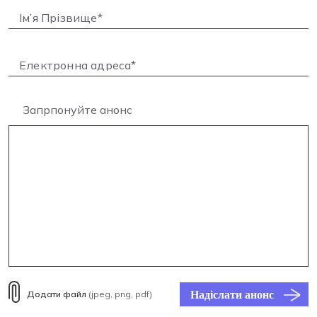
Запрпонуйте анонс
Надіслати анонс
Додати файл
(jpeg, png, pdf)