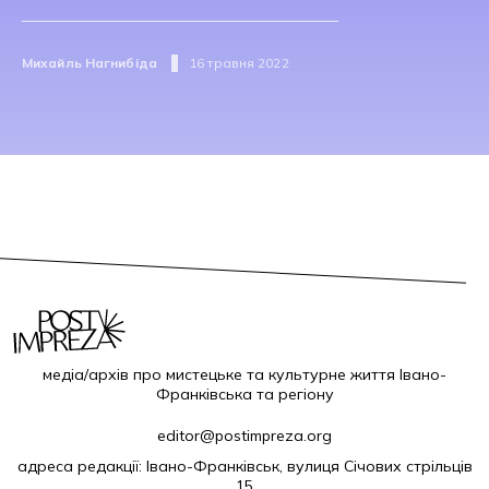
Михайль Нагнибіда
16 травня 2022
медіа/архів про мистецьке та культурне життя Івано-
Франківська та регіону
editor@postimpreza.org
адреса редакції: Івано-Франківськ, вулиця Січових стрільців
15