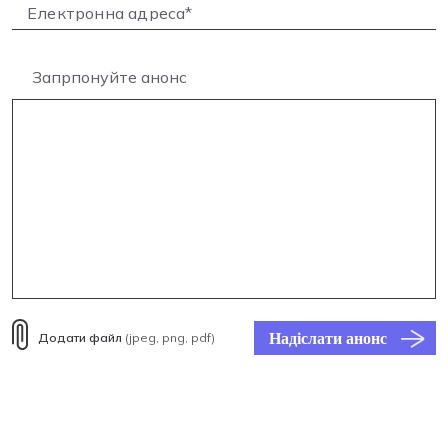
Запрпонуйте анонс
Надіслати анонс
Додати файл
(jpeg, png, pdf)