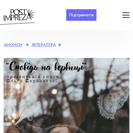
Підтримати
ПРЕЗЕНТАЦІЯ
ЛІТЕРАТУРА
АНОНСИ
КНИГИ
ОЛЬГИ
ДЕРКАЧОВОЇ
“СПОВІДЬ
НА
ВЕРВИЦІ”