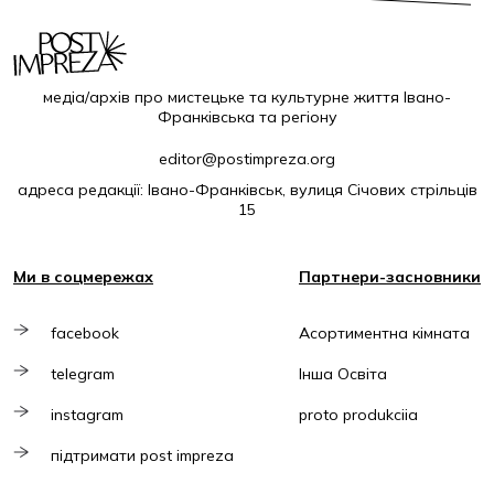
медіа/архів про мистецьке та культурне життя Івано-
Франківська та регіону
editor@postimpreza.org
адреса редакції: Івано-Франківськ, вулиця Січових стрільців
15
Ми в соцмережах
Партнери-засновники
facebook
Асортиментна кімната
telegram
Інша Освіта
instagram
proto produkciia
підтримати post impreza