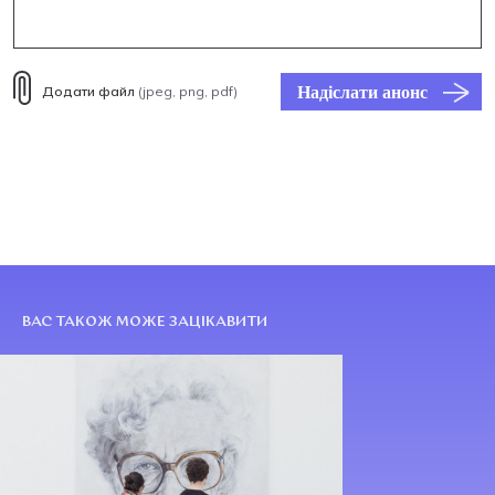
Надіслати анонс
Додати файл
(jpeg, png, pdf)
ВАС ТАКОЖ МОЖЕ ЗАЦІКАВИТИ