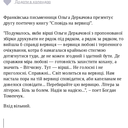
Додати в календар
Франківська письменниця Ольга Деркачова презентує
другу поетичну книгу “Сповідь на вервиці”.
“Подумалось, якби вірші Ольги Деркачової з пропонованої
збірки друкувати не рядок під рядком, а рядок за рядком, то
вийшла б справді вервиця — вервиця любові і терпенного
очікування, котра б намагалася крайньою стигмою
дотягнутися туди, де не кожен згодний і здатний бути. Де
справжня міра любові — готовність захистити кохану, а
значить – Вітчизну. Тут — вірші… Не голосні і не
приголосні. Справжні… Світ молиться на вервиці. Нам
настала пора на тій вервиці сповідатися, аби капеланам не
довелося сповідати… Перебирайте цю вервицю. Літера за
літерою. Біль за болем. Надія за надією…”, – поет Богдан
Томенчук.
Вхід вільний.