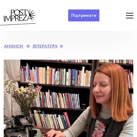
Підтримати
ПРЕЗЕНТАЦІЯ
ЛІТЕРАТУРА
АНОНСИ
КНИГИ
«ЖАГА
СВОДОБИ»