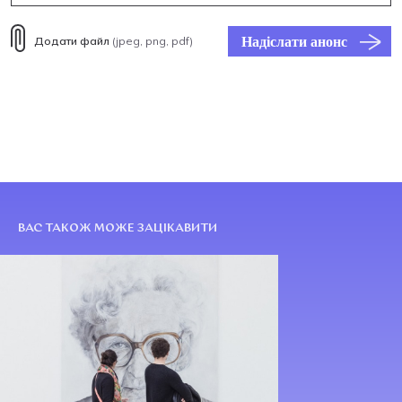
Надіслати анонс
Додати файл
(jpeg, png, pdf)
ВАС ТАКОЖ МОЖЕ ЗАЦІКАВИТИ