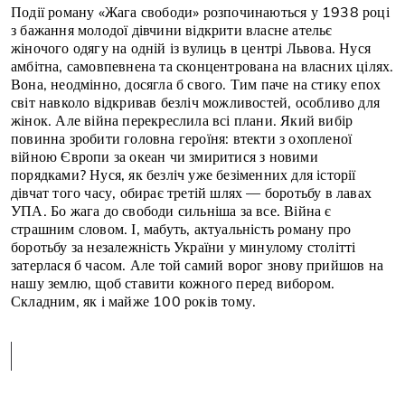
Події роману «Жага свободи» розпочинаються у 1938 році
з бажання молодої дівчини відкрити власне ательє
жіночого одягу на одній із вулиць в центрі Львова. Нуся
амбітна, самовпевнена та сконцентрована на власних цілях.
Вона, неодмінно, досягла б свого. Тим паче на стику епох
світ навколо відкривав безліч можливостей, особливо для
жінок. Але війна перекреслила всі плани. Який вибір
повинна зробити головна героїня: втекти з охопленої
війною Європи за океан чи змиритися з новими
порядками? Нуся, як безліч уже безіменних для історії
дівчат того часу, обирає третій шлях — боротьбу в лавах
УПА. Бо жага до свободи сильніша за все. Війна є
страшним словом. І, мабуть, актуальність роману про
боротьбу за незалежність України у минулому столітті
затерлася б часом. Але той самий ворог знову прийшов на
нашу землю, щоб ставити кожного перед вибором.
Складним, як і майже 100 років тому.