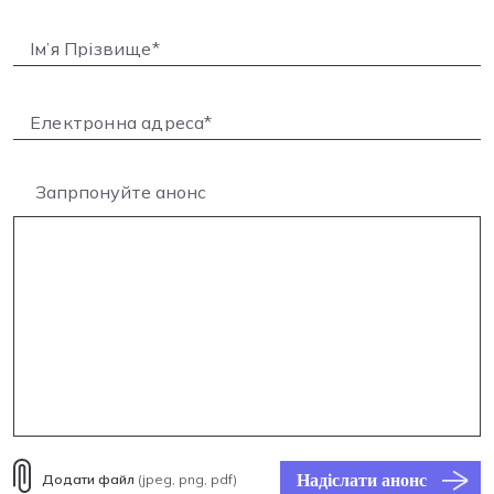
Запрпонуйте анонс
Надіслати анонс
Додати файл
(jpeg, png, pdf)