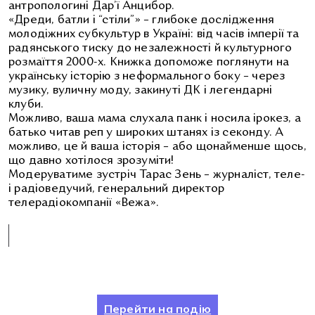
антропологині Дар’ї Анцибор.
«Дреди, батли і “стіли”» – глибоке дослідження
молодіжних субкультур в Україні: від часів імперії та
радянського тиску до незалежності й культурного
розмаїття 2000-х. Книжка допоможе поглянути на
українську історію з неформального боку – через
музику, вуличну моду, закинуті ДК і легендарні
клуби.
Можливо, ваша мама слухала панк і носила ірокез, а
батько читав реп у широких штанях із секонду. А
можливо, це й ваша історія – або щонайменше щось,
що давно хотілося зрозуміти!
Модеруватиме зустріч Тарас Зень – журналіст, теле-
і радіоведучий, генеральний директор
телерадіокомпанії «Вежа».
Перейти на подію