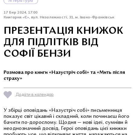
література
17 Бер 2024, 17:00
Книгарня «Є», вул. Незалежності, 31, м. Івано-Франківськ
ПРЕЗЕНТАЦІЯ КНИЖОК
ДЛЯ ПІДЛІТКІВ ВІД
СОФІЇ БЕНЗИ
Розмова про книги «Назустріч собі» та «Мить після
страху»
Додати в календар
У збірці оповідань «Назустріч собі» письменниця
показує світ цікавий і складний, коли починаєш його
бачити по-дорослому. Щодня — нові ідеї, сумніви й
неоднозначний досвід. Герої оповідань цієї книжки
пробують усе, що відкриває життя, наражаються на