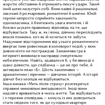
жорсткі обставини й отримують пекучі удари. Такий
їхній шлях назустріч собі. Вони наївні й раціональні,
закохані й розчаровані, романтичні й цинічні. Юній
героїні непросто сприйняти закоханість
однокласника, її бентежить увага вчителя, і їй
боязко шукати правильну відповідь на те, що
відбувається. Таку ж, як і вона, дівчину переслідують
власні помилки, хоч як їй хочеться те забути.
Надумане відсторонення від усього романтичного
ввергає їхню ровесницю в коловорот подій, у яких
дивом ніхто не постраждав. Заманлива гра в
інтернеті виявилася насправді смертельно
небезпечною. Навіть, здавалося б, у безвиході є
шанс довести, що слабачка — це не про тебе, й
активувати план «Б». Шість захопливих —
драматичних і ліричних — дівчачих історій. А історії
дівчат без хлопців не відбуваються.
Інша книжка «Мить після страху» розсекречує
справжні мимовільні випадковості. Іноді вони
надовго вриваються в чиєсь життя. Так відбувається
і з героями оповідань — комусь із них доводиться
стати свідком того, як до сусідньої квартири