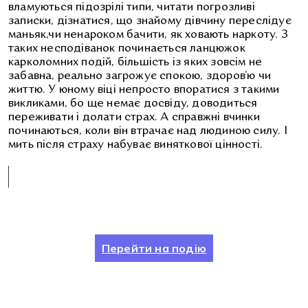
вламуються підозрілі типи, читати погрозливі
записки, дізнатися, що знайому дівчину переслідує
маньяк,чи ненароком бачити, як ховають наркоту. З
таких несподіванок починається ланцюжок
карколомних подій, більшість із яких зовсім не
забавна, реально загрожує спокою, здоров’ю чи
життю. У юному віці непросто впоратися з такими
викликами, бо ще немає досвіду, доводиться
переживати і долати страх. А справжні вчинки
починаються, коли він втрачає над людиною силу. І
мить після страху набуває виняткової цінності.
Перейти на подію