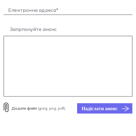
Запрпонуйте анонс
Надіслати анонс
Додати файл
(jpeg, png, pdf)