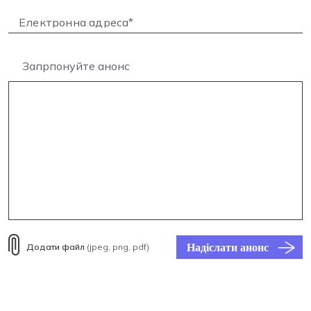
Запрпонуйте анонс
Надіслати анонс
Додати файл
(jpeg, png, pdf)