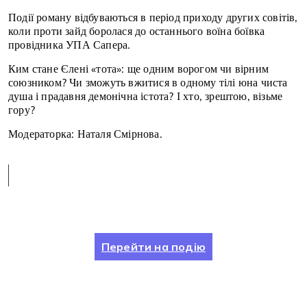
Події роману відбуваються в період приходу других совітів,
коли проти зайд боролася до останнього воїна боївка
провідника УПА Сапера.
Ким стане Єлені «тота»: ще одним ворогом чи вірним
союзником? Чи зможуть вжитися в одному тілі юна чиста
душа і прадавня демонічна істота? І хто, зрештою, візьме
гору?
Модераторка: Наталя Смірнова.
Перейти на подію