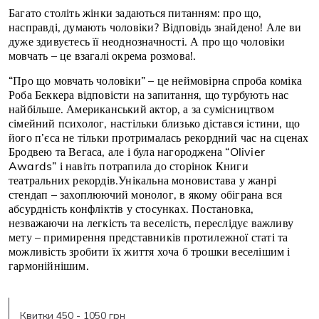
Багато століть жінки задаються питанням: про що,
насправді, думають чоловіки? Відповідь знайдено! Але ви
дуже здивуєтесь її неоднозначності. А про що чоловіки
мовчать – це взагалі окрема розмова!.
“Про що мовчать чоловіки” – це неймовірна спроба коміка
Роба Беккера відповісти на запитання, що турбують нас
найбільше. Американський актор, а за сумісництвом
сімейний психолог, настільки близько дістався істини, що
його п’єса не тільки протрималась рекордний час на сценах
Бродвею та Вегаса, але і була нагороджена “Olivier
Awards” і навіть потрапила до сторінок Книги
театральних рекордів.Унікальна моновистава у жанрі
стендап – захоплюючий монолог, в якому обіграна вся
абсурдність конфліктів у стосунках. Постановка,
незважаючи на легкість та веселість, переслідує важливу
мету – примирення представників протилежної статі та
можливість зробити їх життя хоча б трошки веселішим і
гармонійнішим.
Квитки 450 - 1050 грн