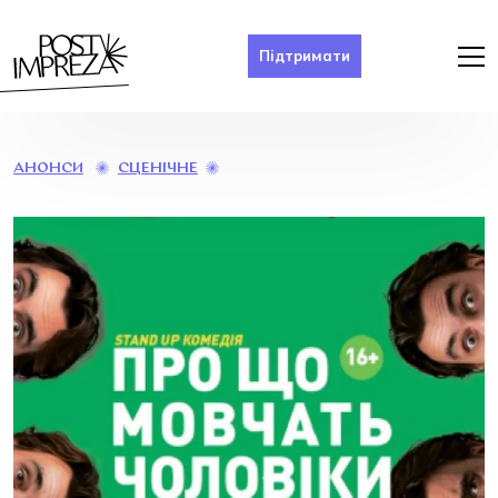
Підтримати
ПРО
СЦЕНІЧНЕ
АНОНСИ
ЩО
МОВЧАТЬ
ЧОЛОВІКИ
АБО
ДИКУН
FOREVER