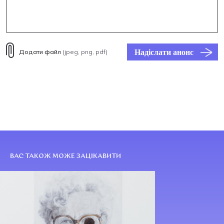
Надіслати анонс
Додати файл
(jpeg, png, pdf)
ВАС ТАКОЖ МОЖЕ ЗАЦІКАВИТИ