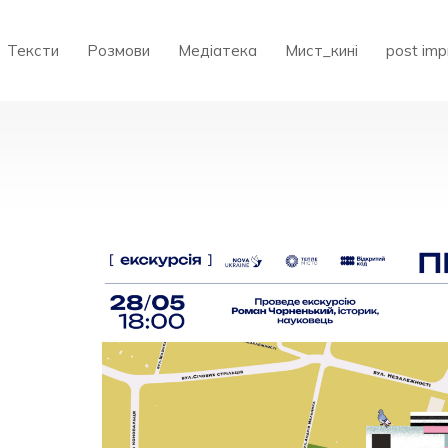
Тексти
Розмови
Медіатека
Мист_кині
post imp