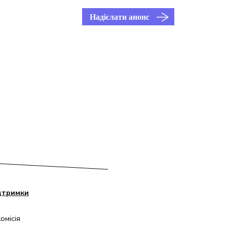
Надіслати анонс
дтримки
омісія