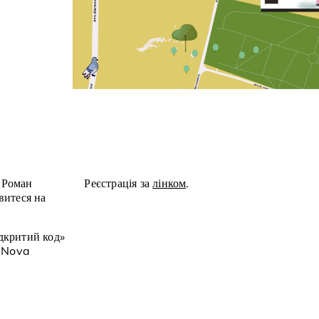
ь Роман
Реєстрація за
лінком
.
витеся на
ідкритий код»
у Nova