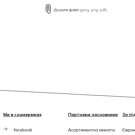
Додати файл
(jpeg, png, pdf)
Ми в соцмережах
Партнери-засновники
За пі
facebook
Асортиментна кімната
Єврок