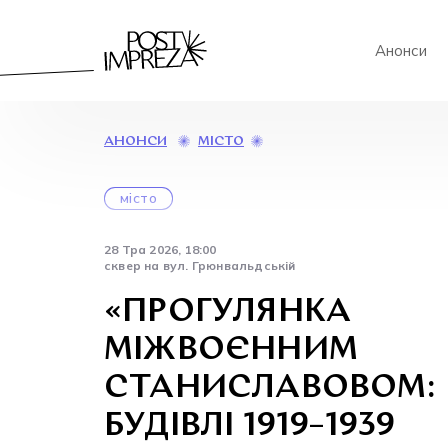
Анонси
«ПРОГУЛЯНКА
МІСТО
АНОНСИ
МІЖВОЄННИМ
СТАНИСЛАВОВОМ:
місто
БУДІВЛІ
1919–
1939
28 Тра 2026, 18:00
РОКІВ»
сквер на вул. Грюнвальдській
«ПРОГУЛЯНКА
МІЖВОЄННИМ
СТАНИСЛАВОВОМ:
БУДІВЛІ 1919–1939