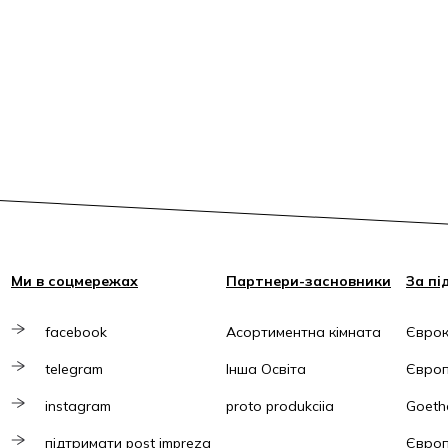
Ми в соцмережах
Партнери-засновники
За пі
facebook
Асортиментна кімната
Єврок
telegram
Інша Освіта
Європ
instagram
proto produkciia
Goethe
підтримати post impreza
Європ