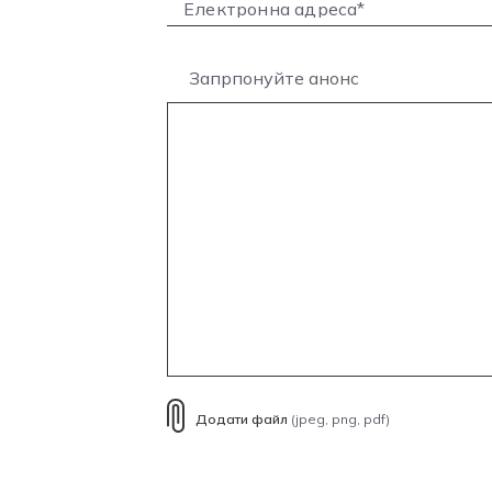
Запрпонуйте анонс
Додати файл
(jpeg, png, pdf)