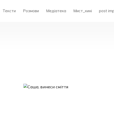
Тексти
Розмови
Медіатека
Мист_кині
post im