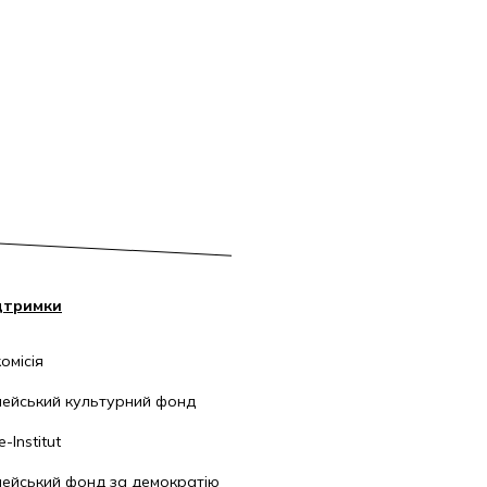
дтримки
омісія
ейський культурний фонд
-Institut
ейський фонд за демократію