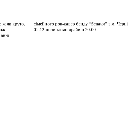
 ж як круто,
ці. У суботу
Тож
02.12 починаємо драйв о 20.00
нанні