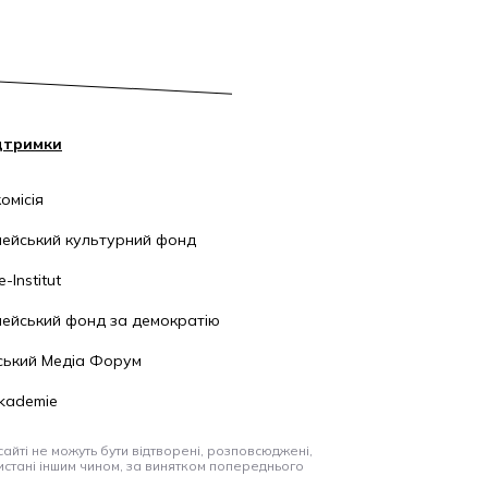
дтримки
омісія
ейський культурний фонд
-Institut
ейський фонд за демократію
ський Медіа Форум
kademie
айті не можуть бути відтворені, розповсюджені,
стані іншим чином, за винятком попереднього