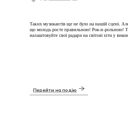
Таких музикантів ще не було на нашій сцені. Але
сімейного рок-кавер бенду “Senator” з м. Чернів
що молодь росте правильною! Рок-н-рольною! 
налаштовуйте свої радари на світові хіти у вико
Перейти на подію