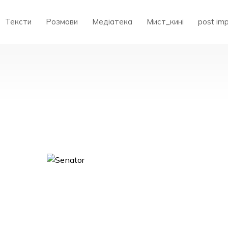
Тексти
Розмови
Медіатека
Мист_кині
post im