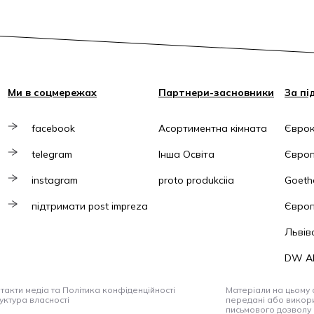
Ми в соцмережах
Партнери-засновники
За пі
facebook
Асортиментна кімната
Єврок
telegram
Інша Освіта
Європ
instagram
proto produkciia
Goethe
підтримати post impreza
Європ
Львів
DW A
такти медіа та Політика конфіденційності
Матеріали на цьому с
уктура власності
передані або викори
письмового дозволу