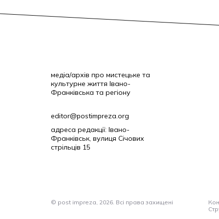
медіа/архів про мистецьке та
культурне життя Івано-
Франківська та регіону
editor@postimpreza.org
адреса редакції: Івано-
Франківськ, вулиця Січових
стрільців 15
© post impreza, 2026. Всі права захищені
Кон
Стр