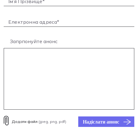
Запрпонуйте анонс
Надіслати анонс
Додати файл
(jpeg, png, pdf)