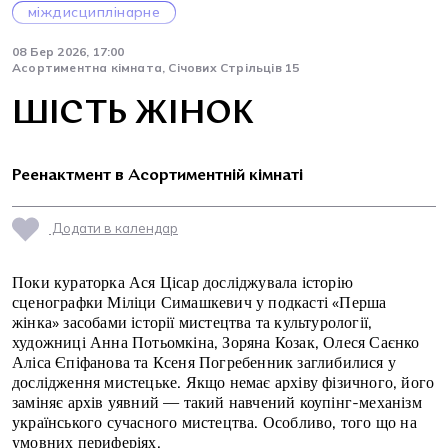
міждисциплінарне
08 Бер 2026, 17:00
Асортиментна кімната, Січових Стрільців 15
ШІСТЬ ЖІНОК
Реенактмент в Асортиментній кімнаті
Додати в календар
Поки кураторка Ася Цісар досліджувала історію
сценографки Міліци Симашкевич у подкасті «Перша
жінка» засобами історії мистецтва та культурології,
художниці Анна Потьомкіна, Зоряна Козак, Олеся Саєнко
Аліса Єпіфанова та Ксеня Погребенник заглибилися у
дослідження мистецьке. Якщо немає архіву фізичного, його
заміняє архів уявний — такий навчений коупінг-механізм
українського сучасного мистецтва. Особливо, того що на
умовних периферіях.