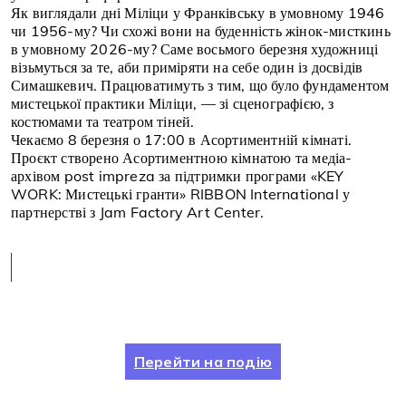
Як виглядали дні Міліци у Франківську в умовному 1946
чи 1956-му? Чи схожі вони на буденність жінок-мисткинь
в умовному 2026-му? Саме восьмого березня художниці
візьмуться за те, аби приміряти на себе один із досвідів
Симашкевич. Працюватимуть з тим, що було фундаментом
мистецької практики Міліци, — зі сценографією, з
костюмами та театром тіней.
Чекаємо 8 березня о 17:00 в Асортиментній кімнаті.
Проєкт створено Асортиментною кімнатою та медіа-
архівом post impreza за підтримки програми «KEY
WORK: Мистецькі гранти» RIBBON International у
партнерстві з Jam Factory Art Center.
Перейти на подію