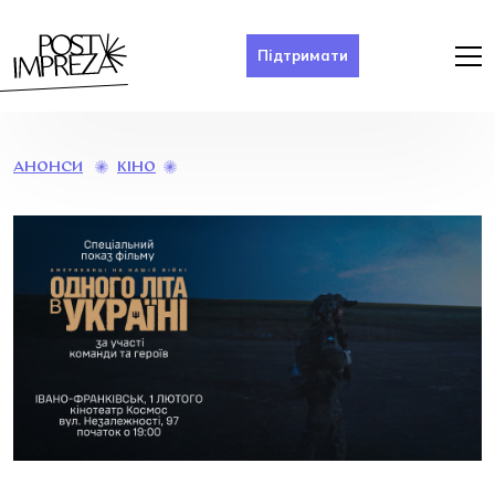
Підтримати
СПЕЦІАЛЬНИЙ
КІНО
АНОНСИ
ПОКАЗ
ФІЛЬМУ
«ОДНОГО
ЛІТА
В
УКРАЇНІ»