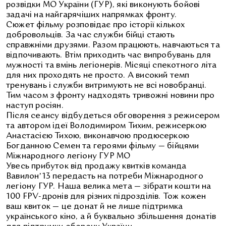
розвідки МО України (ГУР), які виконують бойові
задачі на найгарячіших напрямках фронту.
Сюжет фільму розповідає про історії кількох
добровольців. За час служби бійці стають
справжніми друзями. Разом працюють, навчаються та
відпочивають. Втім приходить час випробувань для
мужності та вмінь легіонерів. Місяці спекотного літа
для них проходять не просто. А високий темп
тренувань і служби витримують не всі новобранці.
Тим часом з фронту надходять тривожні новини про
наступ росіян.
Після сеансу відбудеться обговорення з режисером
та автором ідеї Володимиром Тихим, режисеркою
Анастасією Тихою, виконавчою продюсеркою
Богданною Семен та героями фільму — бійцями
Міжнародного легіону ГУР МО
Увесь прибуток від продажу квитків команда
Вавилонʼ13 передасть на потреби Міжнародного
легіону ГУР. Наша велика мета — зібрати кошти на
100 FPV-дронів для різних підрозділів. Тож кожен
ваш квиток — це донат й не лише підтримка
українського кіно, а й буквально збільшення донатів