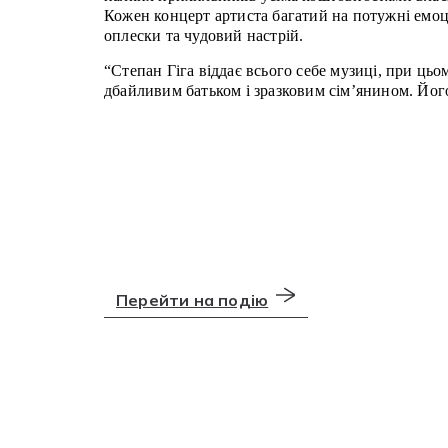
Кожен концерт артиста багатий на потужні емоці
оплески та чудовий настрій.
“Степан Гіга віддає всього себе музиці, при цьо
дбайливим батьком і зразковим сім’янином. Йог
Перейти на подію