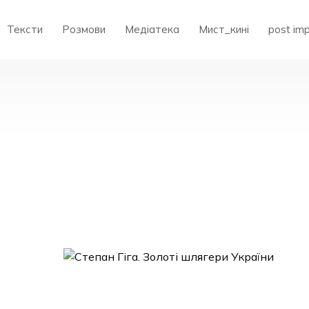
Тексти
Розмови
Медіатека
Мист_кині
post im