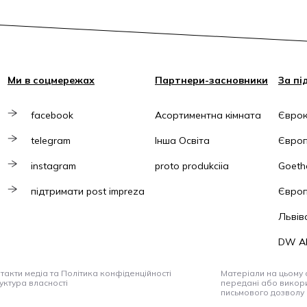
Ми в соцмережах
Партнери-засновники
За пі
facebook
Асортиментна кімната
Єврок
telegram
Інша Освіта
Європ
instagram
proto produkciia
Goethe
підтримати post impreza
Європ
Львів
DW A
такти медіа та Політика конфіденційності
Матеріали на цьому с
уктура власності
передані або викори
письмового дозволу