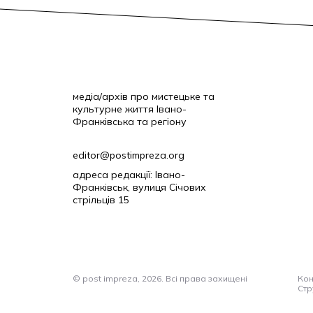
медіа/архів про мистецьке та
культурне життя Івано-
Франківська та регіону
editor@postimpreza.org
адреса редакції: Івано-
Франківськ, вулиця Січових
стрільців 15
© post impreza, 2026. Всі права захищені
Кон
Стр