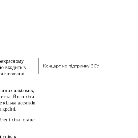
прекрасному
Концерт на підтримку ЗСУ
но входить в
вітчизняної
ійних альбомів,
иста. Його хіти
 кілька десятків
країні.
ені хіти, стане
 співак,