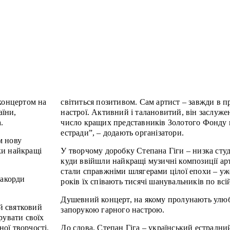
 концертом на
світиться позитивом. Сам артист – завжди в 
їни,
настрої. Активний і талановитий, він заслуже
.
число кращих представників Золотого Фонду 
естради”, – додають організатори.
м нову
ки найкращі
У творчому доробку Степана Гіги – низка студ
куди ввійшли найкращі музичні композиції арт
стали справжніми шлягерами цілої епохи – уже
 акорди
років їх співають тисячі шанувальників по всій 
Душевний концерт, на якому пролунають улюбл
̆ святковий
запорукою гарного настрою.
увати своїх
ї творчості.
До слова, Степан Гіга – український естрадний