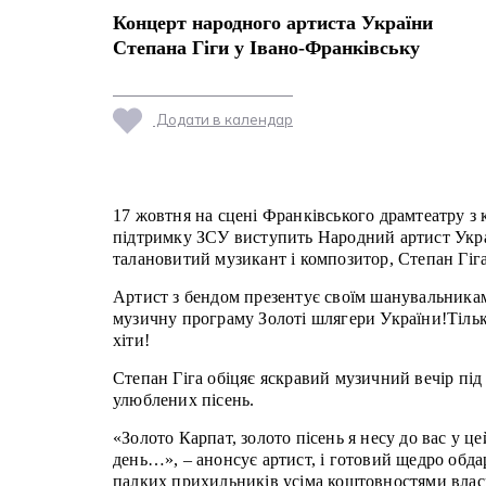
Концерт народного артиста України
Степана Гіги у Івано-Франківську
Додати в календар
17 жовтня на сцені Франківського драмтеатру з
підтримку ЗСУ виступить Народний артист Укра
талановитий музикант і композитор, Степан Гіга
Артист з бендом презентує своїм шанувальника
музичну програму Золоті шлягери України!Тіль
хіти!
Степан Гіга обіцяє яскравий музичний вечір під
улюблених пісень.
«Золото Карпат, золото пісень я несу до вас у цеи
день…», – анонсує артист, і готовий щедро обдар
палких прихильників усіма коштовностями власно