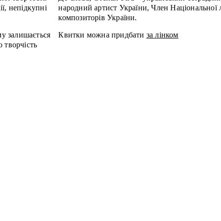
ї, непідкупні
народний артист України, Член Національної 
композиторів України.
му залишається
Квитки можна придбати
за лінком
о творчість