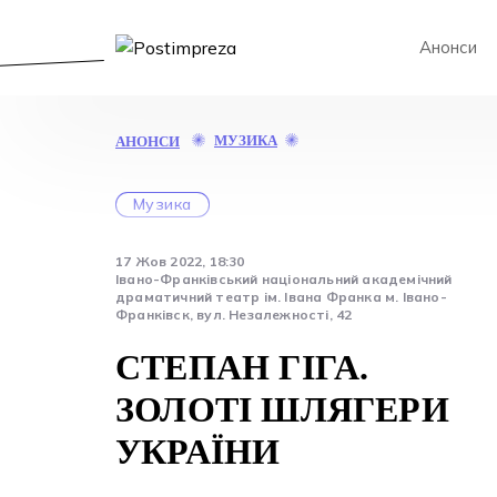
Анонси
СТЕПАН
МУЗИКА
АНОНСИ
ГІГА.
ЗОЛОТІ
ШЛЯГЕРИ
Музика
УКРАЇНИ
17 Жов 2022, 18:30
Івано-Франківський національний академічний
драматичний театр ім. Івана Франка м. Івано-
Франківск, вул. Незалежності, 42
СТЕПАН ГІГА.
ЗОЛОТІ ШЛЯГЕРИ
УКРАЇНИ