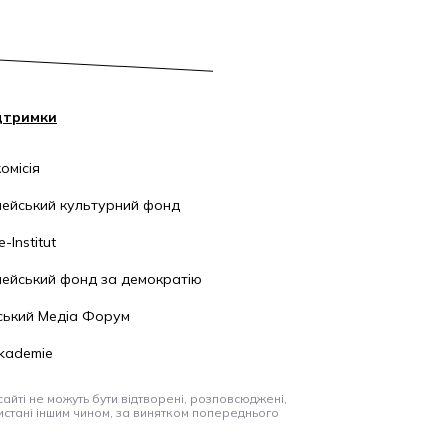
дтримки
омісія
ейський культурний фонд
-Institut
ейський фонд за демократію
ський Медіа Форум
kademie
айті не можуть бути відтворені, розповсюджені,
стані іншим чином, за винятком попереднього