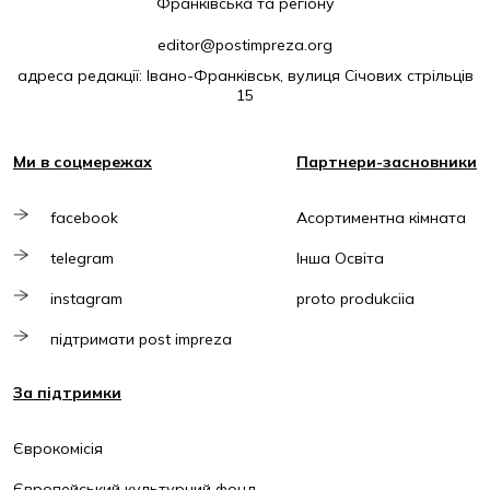
Франківська та регіону
editor@postimpreza.org
адреса редакції: Івано-Франківськ, вулиця Січових стрільців
15
Ми в соцмережах
Партнери-засновники
facebook
Асортиментна кімната
telegram
Інша Освіта
instagram
proto produkciia
підтримати post impreza
За підтримки
Єврокомісія
Європейський культурний фонд