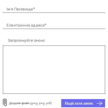
Запрпонуйте анонс
Надіслати анонс
Додати файл
(jpeg, png, pdf)