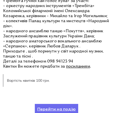
«Трембіта гучної хай голос луна» за участі:
– оркестру народних інструментів «Трембіта»
Коломийської філармонії імені Олександра
Козаренка, керівники – Михайло та Ігор Могильняки;
– колективів Палац культури та мистецтв «Народний
дім».
–
народного ансамблю танцю «Покуття», керівник
Заслужений працівник культури України Дана;
–
народного аматорського вокального ансамблю
«Серпанок», керівник Любов Даларук .
Приходьте , щоб поринути у світ народної музики,
танцю та пісні .
Деталі за телефоном 098 94123 94
Квитки Ви можете придбати за
посиланням
.
Вартість квитків 100 грн.
Перейти на подію