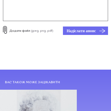
Надіслати анонс
Додати файл
(jpeg, png, pdf)
ВАС ТАКОЖ МОЖЕ ЗАЦІКАВИТИ