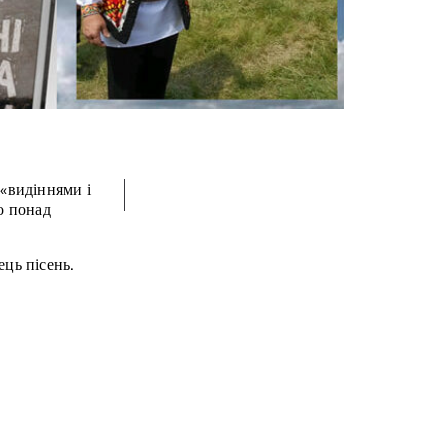
 «видіннями і
о понад
ець пісень.