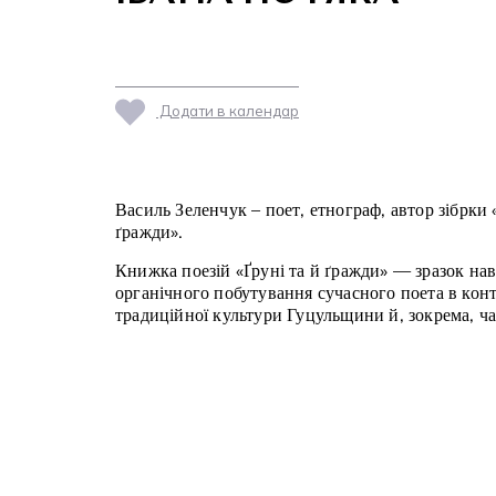
Додати в календар
Василь Зеленчук – поет, етнограф, автор зібрки 
ґражди».
Книжка поезій «Ґруні та й ґражди» — зразок н
органічного побутування сучасного поета в кон
традиційної культури Гуцульщини й, зокрема, ч