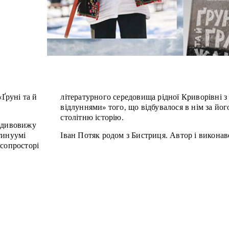
«Ґруні та й
літературного середовища рідної Криворівні з
відлуннями» того, що відбувалося в нім за йог
столітню історію.
авдивовижу
тинуумі
Іван Потяк родом з Бистриця. Автор і виконав
асопросторі