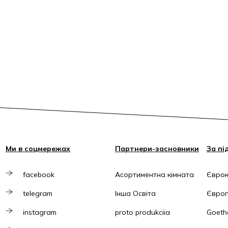
Ми в соцмережах
Партнери-засновники
За пі
facebook
Асортиментна кімната
Єврок
telegram
Інша Освіта
Європ
instagram
proto produkciia
Goethe