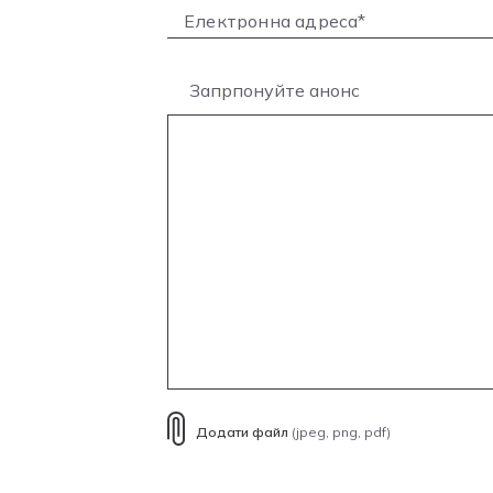
Запрпонуйте анонс
Додати файл
(jpeg, png, pdf)