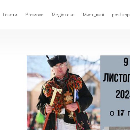
Тексти
Розмови
Медіатека
Мист_кині
post imp