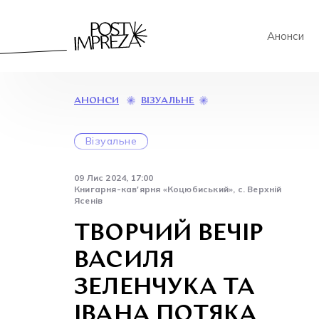
Анонси
ТВОРЧИЙ
ВІЗУАЛЬНЕ
АНОНСИ
ВЕЧІР
ВАСИЛЯ
Візуальне
ЗЕЛЕНЧУКА
ТА
ІВАНА
09 Лис 2024, 17:00
ПОТЯКА
Книгарня-кав'ярня «Коцюбиський», с. Верхній
Ясенів
ТВОРЧИЙ ВЕЧІР
ВАСИЛЯ
ЗЕЛЕНЧУКА ТА
ІВАНА ПОТЯКА