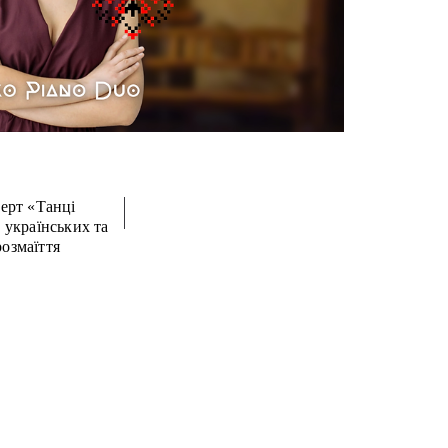
ерт «Танці
в українських та
розмаїття