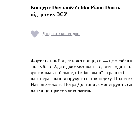
Концерт Dovhan&Zubko Piano Duo на
підтримку ЗСУ
Додати в календар
Фортепіанний дует в чотири руки — це особли
ансамблю. Адже двоє музикантів ділять один ін
дует вимагає більше, ніж ідеальної зіграності —
партнера з напівпоруху та напівподиху. Подружж
Наталі Зубко та Петра Довганя демонструють са
найвищий рівень виконання.