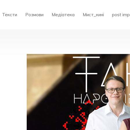
Тексти
Розмови
Медіатека
Мист_кині
post imp