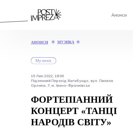
Анонси
ФОРТЕПІАННИЙ
МУЗИКА
АНОНСИ
КОНЦЕРТ
«ТАНЦІ
НАРОДІВ
Музика
СВІТУ»
19 Лип 2022, 18:00
Підземний Перехід Ваґабундо, вул. Пилипа
Орлика, 7, м. Івано-Франківськ
ФОРТЕПІАННИЙ
КОНЦЕРТ «ТАНЦІ
НАРОДІВ СВІТУ»