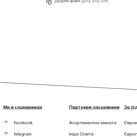
Додати файл
(jpeg, png, pdf)
Ми в соцмережах
Партнери-засновники
За пі
facebook
Асортиментна кімната
Єврок
telegram
Інша Освіта
Європ