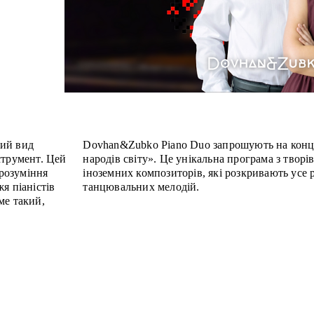
вий вид
Dovhan&Zubko Piano Duo запрошують на конц
струмент. Цей
народів світу». Це унікальна програма з творі
 розуміння
іноземних композиторів, які розкривають усе 
я піаністів
танцювальних мелодій.
ме такий,