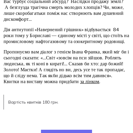
Вас турбує соціальний абсурд? Наслідки продажу землі?
А безглузда трагічна смерть молодих хлопців? Чи, може,
лише скоробагатьки поміж нас створюють вам душевний
дискомфорт…
Дія антиутопії «Навернений грішник» відбувається 84
роки тому у Бориславі — єдиному місті у світі, що стоїть на
промисловому нафтогазовому та озокеритному родовищі.
Пропонуємо вам діалог з генієм Івана Франка, який міг би і
сьогодні сказати: «…Світ «зовсім на пси зійшов. Роблять
людиська, як ті коні в кираті!… Сказав би хто: дар божий!
Золото! Маєтки! А глядіть но ви, десь усе те так пропадає,
що й сліду нема. Так якби дідько всім тим давився».
Квитки на виставу можна придбати
за лінком
.
Вартість квитків 180 грн.