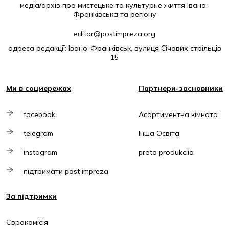
медіа/архів про мистецьке та культурне життя Івано-
Франківська та регіону
editor@postimpreza.org
адреса редакції: Івано-Франківськ, вулиця Січових стрільців
15
Ми в соцмережах
Партнери-засновники
facebook
Асортиментна кімната
telegram
Інша Освіта
instagram
proto produkciia
підтримати post impreza
За підтримки
Єврокомісія