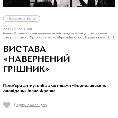
Перфомативне
22 Гру 2022, 18:00
Івано-Франківський національний академічний драматичний
театр ім. Івана Франка м. Івано-Франківск, вул. Незалежності, 42
ВИСТАВА
«НАВЕРНЕНИЙ
ГРІШНИК»
Прем'єра антиутопії за мотивами «Бориславських
оповідань» Івана Франка
Додати в календар