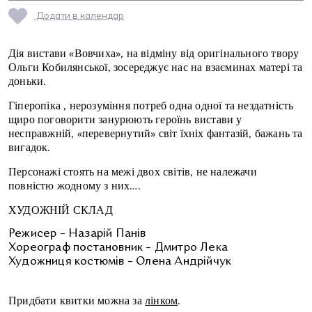
Додати в календар
Дія вистави «Вовчиха», на відміну від оригінального твору
Ольги Кобилянської, зосереджує нас на взаєминах матері та
доньки.
Гіперопіка , нерозуміння потреб одна одної та нездатність
щиро поговорити занурюють героїнь вистави у
несправжній, «перевернутий» світ їхніх фантазій, бажань та
вигадок.
Персонажі стоять на межі двох світів, не належачи
повністю жодному з них….
ХУДОЖНІЙ СКЛАД
Режисер – Назарій Панів
Хореограф постановник – Дмитро Лека
Художниця костюмів – Олена Андрійчук
Придбати квитки можна за
лінком
.