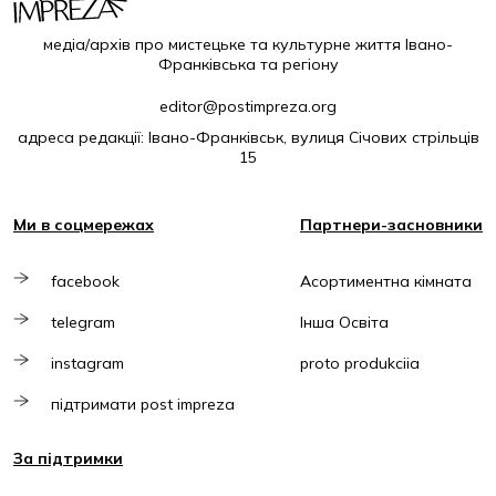
медіа/архів про мистецьке та культурне життя Івано-
Франківська та регіону
editor@postimpreza.org
адреса редакції: Івано-Франківськ, вулиця Січових стрільців
15
Ми в соцмережах
Партнери-засновники
facebook
Асортиментна кімната
telegram
Інша Освіта
instagram
proto produkciia
підтримати post impreza
За підтримки