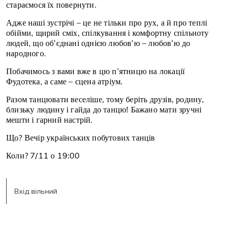
стараємося їх повернути.
Адже наші зустрічі – це не тільки про рух, а й про теплі
обійми, щирий сміх, спілкування і комфортну спільноту
людей, що об’єднані однією любов’ю – любов’ю до
народного.
Побачимось з вами вже в цю п’ятницю на локації
Фудотека, а саме – сцена атріум.
Разом танцювати веселіше, тому беріть друзів, родину,
близьку людину і гайда до танцю! Бажано мати зручні
мешти і гарний настрій.
Що? Вечір українських побутових танців
Коли? 7/11 о 19:00
Вхід вільний