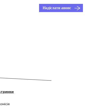
Надіслати анонс
дтримки
омісія