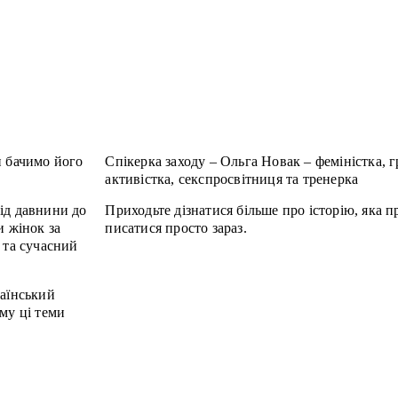
и бачимо його
Спікерка заходу – Ольга Новак – феміністка, 
активістка, секспросвітниця та тренерка
ід давнини до
Приходьте дізнатися більше про історію, яка 
и жінок за
писатися просто зараз.
 та сучасний
раїнський
ому ці теми