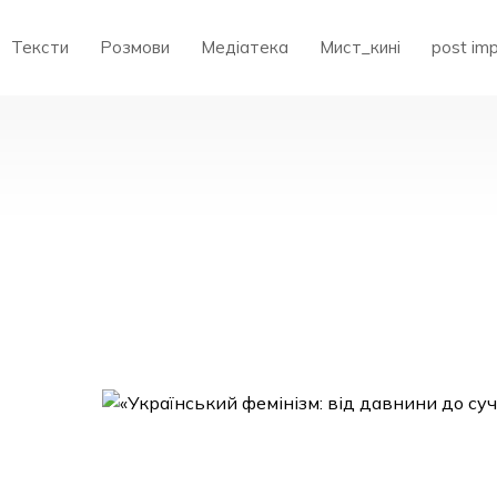
Тексти
Розмови
Медіатека
Мист_кині
post im
КИЙ
І»