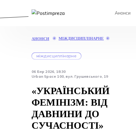
Анонси
«УКРАЇНСЬ
МІЖДИСЦИПЛІНАРНЕ
АНОНСИ
ФЕМІНІЗМ:
ВІД
ДАВНИНИ
міждисциплінарне
ДО
СУЧАСНОСТ
06 Бер 2026, 18:30
Urban Space 100, вул. Грушевського, 19
«УКРАЇНСЬКИЙ
ФЕМІНІЗМ: ВІД
ДАВНИНИ ДО
СУЧАСНОСТІ»