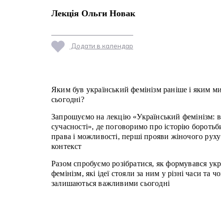
Лекція Ольги Новак
Додати в календар
Яким був український фемінізм раніше і яким м
сьогодні?
Запрошуємо на лекцію «Український фемінізм: в
сучасності», де поговоримо про історію боротьб
права і можливості, перші прояви жіночого руху
контекст
Разом спробуємо розібратися, як формувався ук
фемінізм, які ідеї стояли за ним у різні часи та ч
залишаються важливими сьогодні