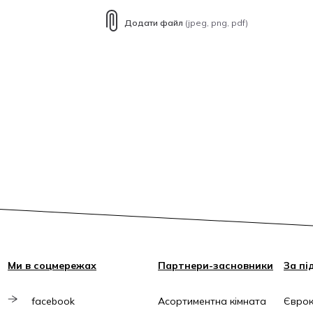
Додати файл
(jpeg, png, pdf)
Ми в соцмережах
Партнери-засновники
За пі
facebook
Асортиментна кімната
Єврок