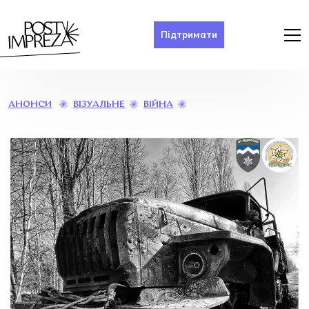
Підтримати
ВІДКРИТТЯ
ВІЗУАЛЬНЕ
ВІЙНА
АНОНСИ
ВИСТАВКИ
“ВІЙНА
ОЧИМА
ГІРСЬКОГО
ШТУРМОВИКА”