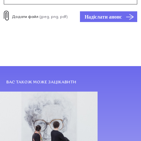
Надіслати анонс
Додати файл
(jpeg, png, pdf)
ВАС ТАКОЖ МОЖЕ ЗАЦІКАВИТИ