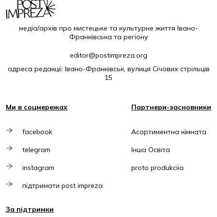
медіа/архів про мистецьке та культурне життя Івано-
Франківська та регіону
editor@postimpreza.org
адреса редакції: Івано-Франківськ, вулиця Січових стрільців
15
Ми в соцмережах
Партнери-засновники
facebook
Асортиментна кімната
telegram
Інша Освіта
instagram
proto produkciia
підтримати post impreza
За підтримки