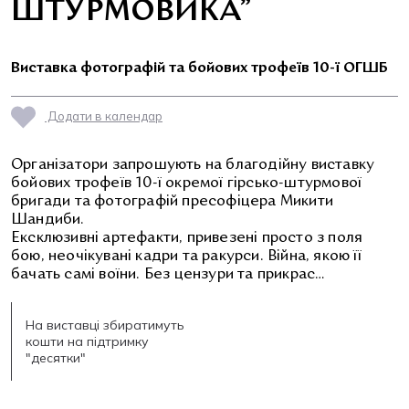
ШТУРМОВИКА”
Виставка фотографій та бойових трофеїв 10-ї ОГШБ
Додати в календар
Організатори запрошують на благодійну виставку
бойових трофеїв 10-ї окремої гірсько-штурмової
бригади та фотографій пресофіцера Микити
Шандиби.
Ексклюзивні артефакти, привезені просто з поля
бою, неочікувані кадри та ракурси. Війна, якою її
бачать самі воїни. Без цензури та прикрас…
На виставці збиратимуть
кошти на підтримку
"десятки"