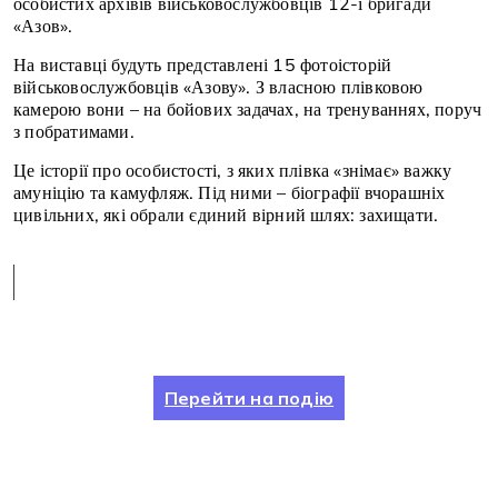
особистих архівів військовослужбовців 12-ї бригади
«Азов».
На виставці будуть представлені 15 фотоісторій
військовослужбовців «Азову». З власною плівковою
камерою вони – на бойових задачах, на тренуваннях, поруч
з побратимами.
Це історії про особистості, з яких плівка «знімає» важку
амуніцію та камуфляж. Під ними – біографії вчорашніх
цивільних, які обрали єдиний вірний шлях: захищати.
Перейти на подію