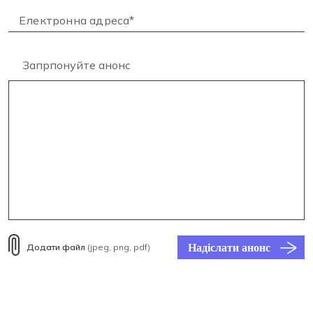
Запрпонуйте анонс
Надіслати анонс
Додати файл
(jpeg, png, pdf)