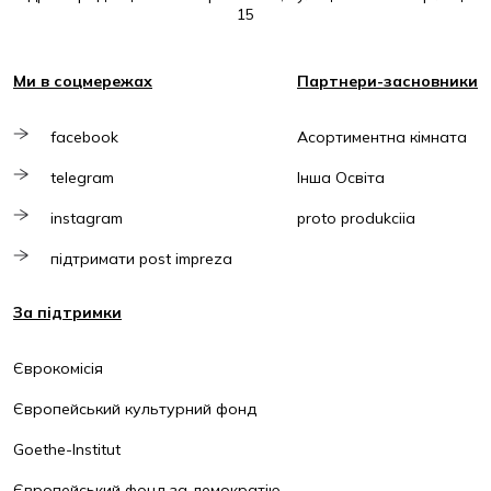
15
Ми в соцмережах
Партнери-засновники
facebook
Асортиментна кімната
telegram
Інша Освіта
instagram
proto produkciia
підтримати post impreza
За підтримки
Єврокомісія
Європейський культурний фонд
Goethe-Institut
Європейський фонд за демократію