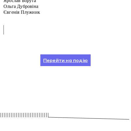
Ярослав Борута
Ольга Дубровіна
Євгенія Плужник
Перейти на подію