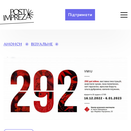
Підтримати
ВИСТАВКА
ВІЗУАЛЬНЕ
АНОНСИ
ІЛЮСТРАЦІЙ
«292
ДНІ
ВІЙНИ»,
АРТ-
ГРУПИ
ВМІЮ