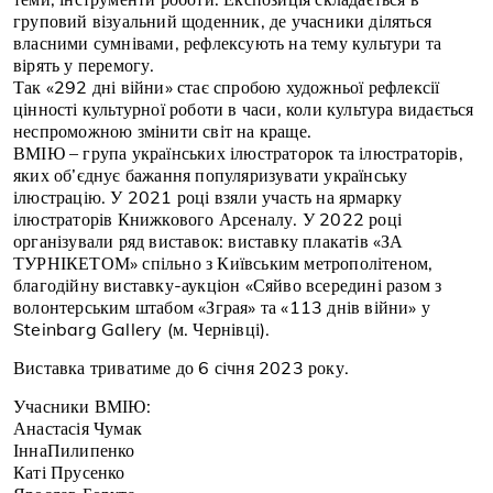
груповий візуальний щоденник, де учасники діляться
власними сумнівами, рефлексують на тему культури та
вірять у перемогу.
Так «292 дні війни» стає спробою художньої рефлексії
цінності культурної роботи в часи, коли культура видається
неспроможною змінити світ на краще.
ВМІЮ – група українських ілюстраторок та ілюстраторів,
яких об’єднує бажання популяризувати українську
ілюстрацію. У 2021 році взяли участь на ярмарку
ілюстраторів Книжкового Арсеналу. У 2022 році
організували ряд виставок: виставку плакатів «ЗА
ТУРНІКЕТОМ» спільно з Київським метрополітеном,
благодійну виставку-аукціон «Сяйво всередині разом з
волонтерським штабом «Зграя» та «113 днів війни» у
Steinbarg Gallery (м. Чернівці).
Виставка триватиме до 6 січня 2023 року.
Учасники ВМІЮ:
Анастасія Чумак
ІннаПилипенко
Каті Прусенко