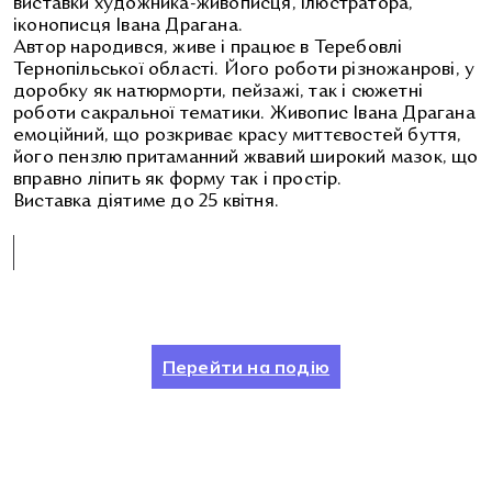
виставки художника-живописця, ілюстратора,
іконописця Івана Драгана.
Автор народився, живе і працює в Теребовлі
Тернопільської області. Його роботи різножанрові, у
доробку як натюрморти, пейзажі, так і сюжетні
роботи сакральної тематики. Живопис Івана Драгана
емоційний, що розкриває красу миттєвостей буття,
його пензлю притаманний жвавий широкий мазок, що
вправно ліпить як форму так і простір.
Виставка діятиме до 25 квітня.
Перейти на подію