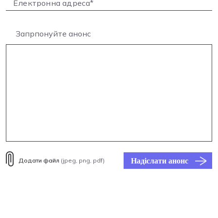
Запрпонуйте анонс
Надіслати анонс
Додати файл
(jpeg, png, pdf)