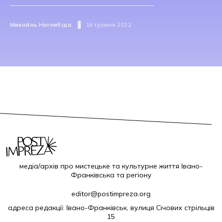
Михайль Нагнибіда
16 травня 2022
медіа/архів про мистецьке та культурне життя Івано-
Франківська та регіону
editor@postimpreza.org
адреса редакції: Івано-Франківськ, вулиця Січових стрільців
15