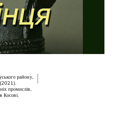
уського району,
(2021).
ніх промислів,
в Косові.