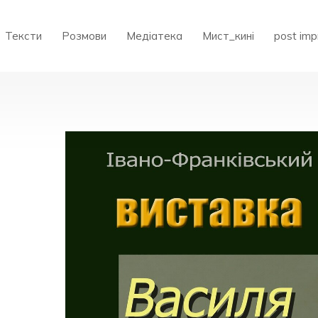
Тексти
Розмови
Медіатека
Мист_кині
post imp