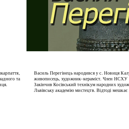
карпаття,
Василь Перегінець народився у с. Новиця Кал
ладного та
живописець, художник-кераміст. Член НСХУ 
нця.
Закінчив Косівський технікум народних худож
Львівську академію мистецтв. Відтоді мешкає 