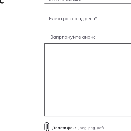
с
Запрпонуйте анонс
Додати файл
(jpeg, png, pdf)