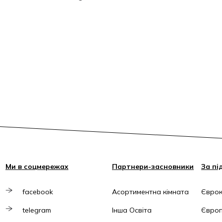
Ми в соцмережах
Партнери-засновники
За пі
facebook
Асортиментна кімната
Єврок
telegram
Інша Освіта
Європ