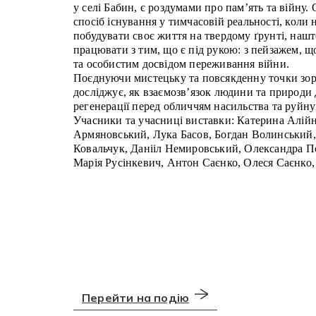
у селі Бабин, є роздумами про пам’ять та війну
спосіб існування у тимчасовій реальності, коли
побудувати своє життя на твердому ґрунті, наш
працювати з тим, що є під рукою: з пейзажем, щ
та особистим досвідом переживання війни.
Поєднуючи мистецьку та повсякденну точки зор
досліджує, як взаємозв’язок людини та природи 
регенерації перед обличчям насильства та руйну
Учасники та учасниці виставки: Катерина Алій
Армяновський, Лука Басов, Богдан Волинський,
Ковальчук, Данііл Немировський, Олександра П
Марія Русінкевич, Антон Саєнко, Олеся Саєнко,
Перейти на подію