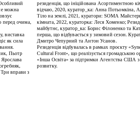
. Особливий
резиденція, що ініційована Асортиментною к
 не можна
відчаю, 2020, куратор_ка: Анна Потьомкіна, 
товхує
Тіло на землі, 2021, куратори: SOMA Майстер
о перед очима,
кімната, 2022, кураторка: Леся Хоменко; Рези
майбутнє, куратор_ка: Борис Філоненко та Кат
у, виставка
перша, що відбувається у зимовий сезон. Кура
діє як сила
Дмитро Чепурний та Антон Усанов.
вання.
Резиденція відбувалась в рамках проєкту «Syne
ник, Пьотр
Cultural Front», що реалізується громадською о
 Ярослава
«Інша Освіта» за підтримки Агентства США з
огребняк,
розвитку.
 Три вправи з