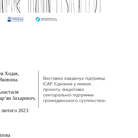
им Ходак,
Виставка завдячує підтримці
Яковина.
ІСАР Єднання у межах
.
проєкту «Ініціатива
настасія
секторальної підтримки
ар’ян Захаревич,
громадянського суспільства»
1 лютого 2023
упова