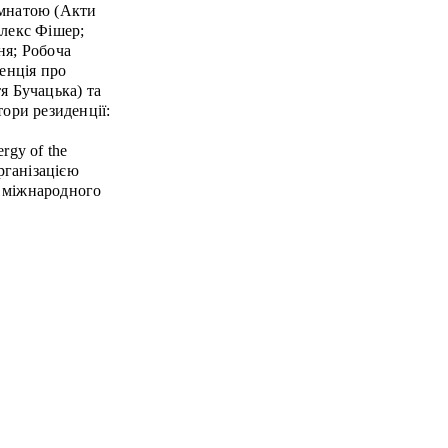
імнатою (Акти
Алекс Фішер;
ня; Робоча
денція про
я Бучацька) та
тори резиденції:
rgy of the
рганізацією
 міжнародного