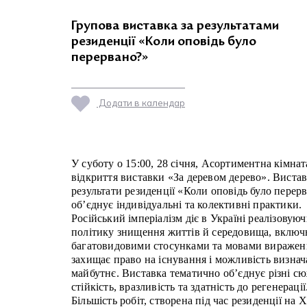
Групова виставка за результатами
резиденції «Коли оповідь було
перервано?»
Додати в календар
У суботу о 15:00, 28 січня, Асортиментна кімна
відкриття виставки «За деревом дерево». Вистав
результати резиденції «Коли оповідь було перер
об’єднує індивідуальні та колективні практики.
Російський імперіалізм діє в Україні реалізовую
політику знищення життів й середовища, включ
багатовидовими стосунками та мовами вираженн
захищає право на існування і можливість визнач
майбутнє. Виставка тематично об’єднує різні с
стійкість, вразливість та здатність до регенерації
Більшість робіт, створена під час резиденції на 