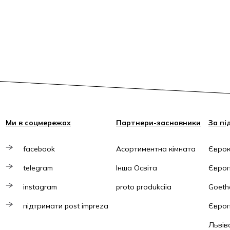
Ми в соцмережах
Партнери-засновники
За пі
facebook
Асортиментна кімната
Єврок
telegram
Інша Освіта
Європ
instagram
proto produkciia
Goethe
підтримати post impreza
Європ
Львів