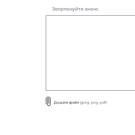
Запрпонуйте анонс
Додати файл
(jpeg, png, pdf)