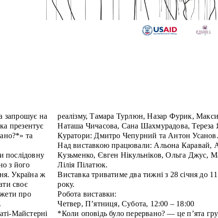
та запрошує на
реалізму, Тамара Турлюн, Назар Фурик, Макс
ка презентує
Наташа Чичасова, Сана Шахмурадова, Тереза 
вано?*» та
Куратори: Дмитро Чепурний та Антон Усанов
Над виставкою працювали: Альона Каравай, А
чи послідовну
Кузьменко, Євген Нікульніков, Ольга Джус, М
но з його
Лілія Пілатюк.
я. Україна ж
Виставка триватиме два тижні з 28 січня до 1
ати своє
року.
южети про
Робота виставки:
.
Четвер, П’ятниця, Субота, 12:00 – 18:00
Хаті-Майстерні
*Коли оповідь було перервано? — це п’ята гр