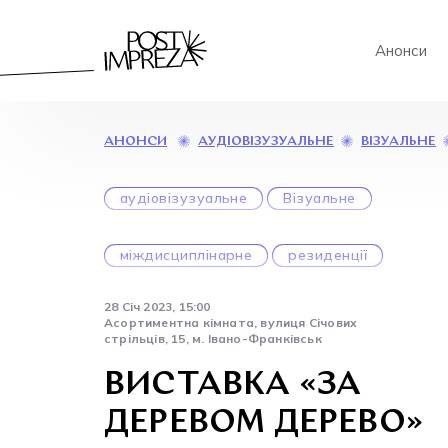
Анонси
АУДІОВІЗУЗУАЛЬНЕ
ВІЗУАЛЬНЕ
АНОНСИ
аудіовізузуальне
Візуальне
міждисциплінарне
резиденції
28 Січ 2023, 15:00
Асортиментна кімната, вулиця Січових
стрільців, 15, м. Івано-Франківськ
ВИСТАВКА «ЗА
ДЕРЕВОМ ДЕРЕВО»