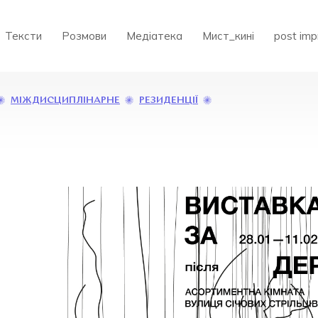
Тексти
Розмови
Медіатека
Мист_кині
post imp
ВИСТАВКА
МІЖДИСЦИПЛІНАРНЕ
РЕЗИДЕНЦІЇ
«ЗА
ДЕРЕВОМ
ДЕРЕВО»