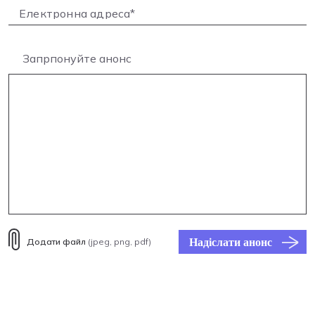
Запрпонуйте анонс
Надіслати анонс
Додати файл
(jpeg, png, pdf)