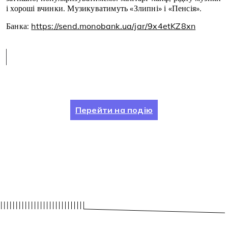
і хороші вчинки. Музикуватимуть «Злипні» і «Пенсія».
Банка:
https://send.monobank.ua/jar/9x4etKZ8xn
Перейти на подію