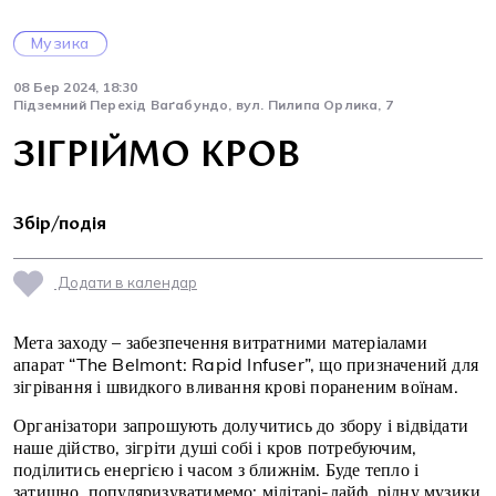
Музика
08 Бер 2024, 18:30
Підземний Перехід Ваґабундо, вул. Пилипа Орлика, 7
ЗІГРІЙМО КРОВ
Збір/подія
Додати в календар
Мета заходу – забезпечення витратними матеріалами
апарат “The Belmont: Rapid Infuser”, що призначений для
зігрівання і швидкого вливання крові пораненим воїнам.
Організатори запрошують долучитись до збору і відвідати
наше дійство, зігріти душі собі і кров потребуючим,
поділитись енергією і часом з ближнім. Буде тепло і
затишно, популяризуватимемо: мілітарі-лайф, рідну музики