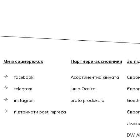
Ми в соцмережах
Партнери-засновники
За пі
facebook
Асортиментна кімната
Єврок
telegram
Інша Освіта
Європ
instagram
proto produkciia
Goethe
підтримати post impreza
Європ
Львів
DW A