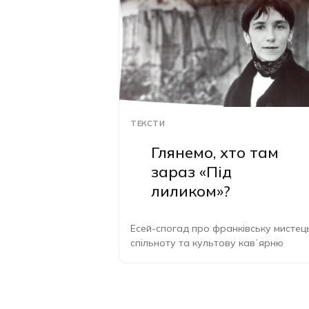
ТЕКСТИ
Глянемо, хто там
зараз «Під
лиликом»?
Есей-спогад про франківську мистец
спільноту та культову кавʼярню