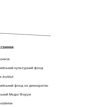
дтримки
омісія
ейський культурний фонд
-Institut
ейський фонд за демократію
ський Медіа Форум
kademie