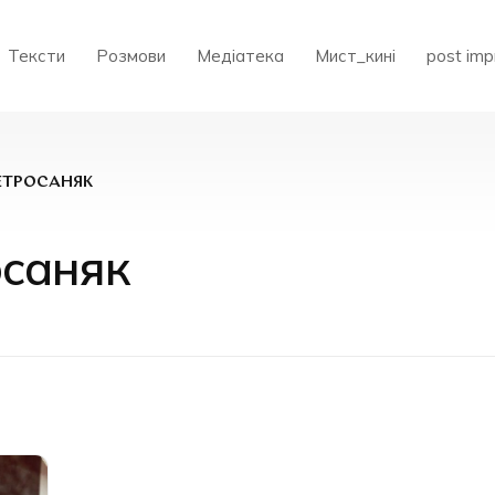
Тексти
Розмови
Медіатека
Мист_кині
post imp
ЕТРОСАНЯК
осаняк