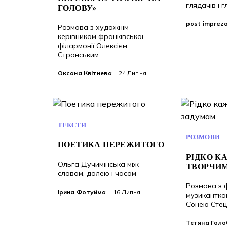
глядачів і 
ГОЛОВУ»
post imprez
Розмова з художнім
керівником франківської
філармонії Олексієм
Стронським
Оксана Квітнева
24 Липня
ТЕКСТИ
РОЗМОВИ
ПОЕТИКА ПЕРЕЖИТОГО
РІДКО КА
Ольга Дучимінська між
ТВОРЧИ
словом, долею і часом
Розмова з 
Ірина Фотуйма
16 Липня
музикантко
Сонею Стец
Тетяна Голо