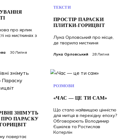
ТЕКСТИ
ЛУВАННЯ
ТІ
ПРОСТІР ПАРАСКИ
ПЛИТКИ-ГОРИЦВІТ
нова про ярлик
ті на мисткинях з
Лука Орловський про місце,
де творила мисткиня
ова
30 Липня
Лука Орловський
28 Липня
РОЗМОВИ
«ЧАС — ЦЕ ТИ САМ»
Що стало найвищою цінністю
РІВНІ ЗНІМУТЬ
для митця в перехідну епоху?
 ПРО ПАРАСКУ
Обговорюють Володимир
ГОРИЦВІТ
Єшкілєв та Ростислав
Котерлін
ьму повертає