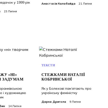
глядачок у 1999 рік
Анастасія Калабайда
21 Липня
a
23 Липня
ТЕКСТИ
ЖУ «НІ»
СТЕЖКАМИ НАТАЛІЇ
М ЗАДУМАМ
КОБРИНСЬКОЇ
франківською
Як у Болехові пам’ятають про
ю і художницею
українську феміністку
ик
Дарка Дригола
9 Липня
бин
14 Липня