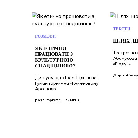
ТЕКСТИ
РОЗМОВИ
ШЛЯХ, Щ
ЯК ЕТИЧНО
Театрознав
ПРАЦЮВАТИ З
Абамусова
КУЛЬТУРНОЮ
«Віадук»
СПАДЩИНОЮ?
Дар’я Абам
Дискусія від «Твоєї Підпільної
Гуманітарки» на «Книжковому
Арсеналі»
post impreza
7 Липня