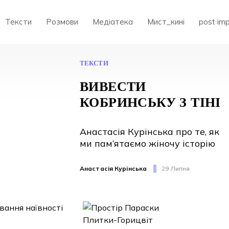
Тексти
Розмови
Медіатека
Мист_кині
post im
ТЕКСТИ
ВИВЕСТИ
КОБРИНСЬКУ З ТІНІ
Анастасія Курінська про те, як
ми пам’ятаємо жіночу історію
Анастасія Курінська
29 Липня