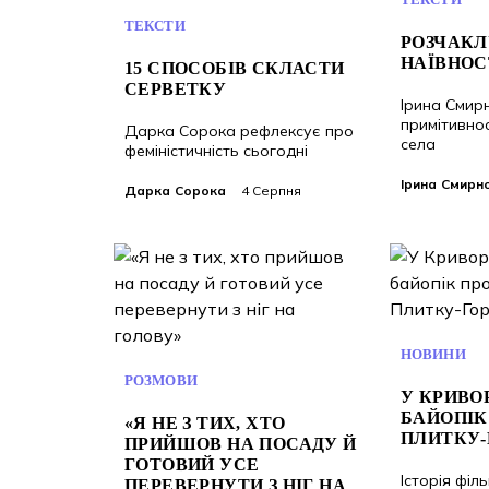
ТЕКСТИ
РОЗЧАК
НАЇВНОС
15 СПОСОБІВ СКЛАСТИ
СЕРВЕТКУ
Ірина Смир
примітивнос
Дарка Сорока рефлексує про
села
феміністичність сьогодні
Ірина Смирн
Дарка Сорока
4 Серпня
НОВИНИ
РОЗМОВИ
У КРИВО
БАЙОПІК
«Я НЕ З ТИХ, ХТО
ПЛИТКУ-
ПРИЙШОВ НА ПОСАДУ Й
ГОТОВИЙ УСЕ
Історія філ
ПЕРЕВЕРНУТИ З НІГ НА