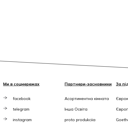
Ми в соцмережах
Партнери-засновники
За пі
facebook
Асортиментна кімната
Єврок
telegram
Інша Освіта
Європ
instagram
proto produkciia
Goethe