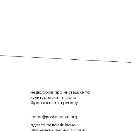
медіа/архів про мистецьке та
культурне життя Івано-
Франківська та регіону
editor@postimpreza.org
адреса редакції: Івано-
Франківськ, вулиця Січових