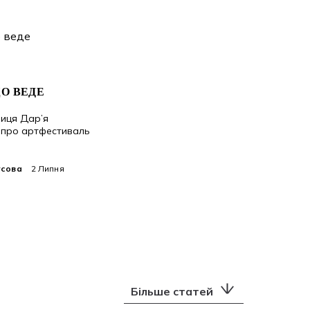
О ВЕДЕ
иця Дар’я
 про артфестиваль
усова
2 Липня
Більше статей