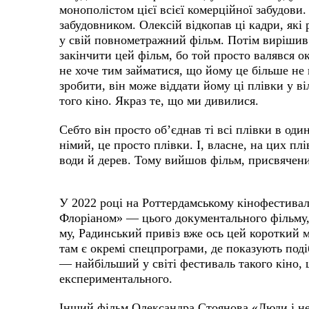
монополістом цієї всієї комерційної забудови.
забудовником. Олексій відкопав ці кадри, які 
у свій повнометражний фільм. Потім вирішив 
закінчити цей фільм, бо той просто валявся о
не хоче тим займатися, що йому це більше не 
зробити, він може віддати йому ці плівки у в
того кіно. Якраз те, що ми дивилися.
Себто він просто об’єднав ті всі плівки в оди
німий, це просто плівки. І, власне, на цих п
води й дерев. Тому вийшов фільм, присвячени
У 2022 році на Роттердамському кінофестивалі
Флоріаном» — цього документального фільму, 
му, Радинський привіз вже ось цей короткий м
там є окремі спецпрограми, де показують под
— найбільший у світі фестиваль такого кіно,
експериментального.
Інший фільм Олександра Стоянова «Люди і н