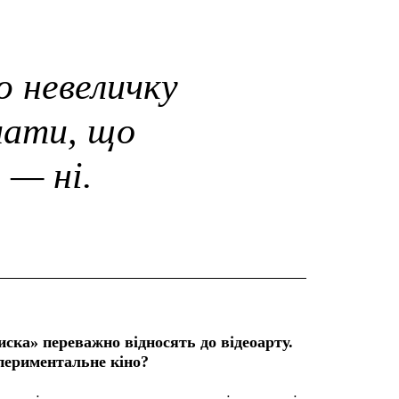
 невеличку
чати, що
 — ні.
ска» переважно відносять до відеоарту.
периментальне кіно?