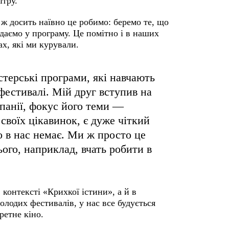
ітру.
 ж досить наївно це робимо: беремо те, що
даємо у програму. Це помітно і в наших
ах, які ми курували.
стерські програми, які навчають
естивалі. Мій друг вступив на
спанії, фокус його теми —
 своїх цікавинок, є дуже чіткий
о в нас немає. Ми ж просто це
ього, наприклад, вчать робити в
 контексті «Крихкої істини», а й в
олодих фестивалів, у нас все будується
ретне кіно.