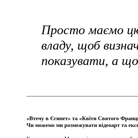
Просто маємо цю
владу, щоб визна
показувати, а що
«Втечу в Єгипет» та «Квіти Святого Франци
Чи можемо ми розмежувати відеоарт та екс