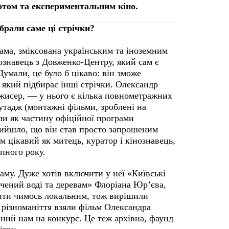
артом та експериментальним кіно.
рали саме ці стрічки?
ма, зміксована українським та іноземним
знавець з Довженко-Центру, який сам є
умали, це було б цікаво: він зможе
 який підбирає інші стрічки. Олександр
ежисер, — у нього є кілька повнометражних
тадж (монтажні фільми, зроблені на
ли як частину офіційної програми
Вийшло, що він став просто запрошеним
 цікавий як митець, куратор і кінознавець,
упного року.
аму. Дуже хотів включити у неї «Київські
чений воді та деревам» Флоріана Юр’єва,
авити чимось локальним, тож вирішили
 різноманіття взяли фільм Олександра
ний нам на конкурс. Це теж архівна, фаунд