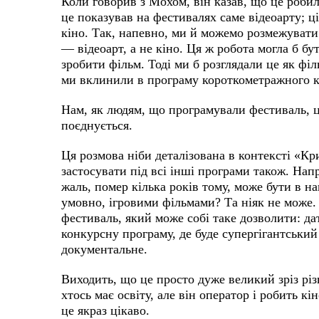
Коли говорив з Мохом, він казав, що це робил
це показував на фестивалях саме відеоарту; ц
кіно. Так, напевно, ми й можемо розмежувати.
— відеоарт, а не кіно. Ця ж робота могла б бу
зробити фільм. Тоді ми б розглядали це як філь
ми вклинили в програму короткометражного 
Нам, як людям, що програмували фестиваль, це
поєднується.
Ця розмова ніби деталізована в контексті «Кри
застосувати під всі інші програми також. Нап
жаль, помер кілька років тому, може бути в н
умовно, ігровими фільмами? Та ніяк не може
фестиваль, який може собі таке дозволити: д
конкурсну програму, де буде супергігантський з
документальне.
Виходить, що це просто дуже великий зріз різ
хтось має освіту, але він оператор і робить кі
це якраз цікаво.