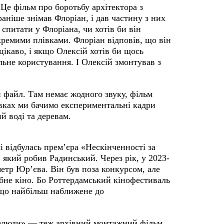
 Це фільм про боротьбу архітектора з
раніше знімав Флоріан, і дав частину з них
спитати у Флоріана, чи хотів би він
кремими плівками. Флоріан відповів, що він
цікаво, і якщо Олексій хотів би щось
ільне користування. І Олексій змонтував з
н файл. Там немає жодного звуку, фільм
лівках ми бачимо експериментальні кадри
й воді та деревам.
 відбулась прем’єра «Нескінченності за
який робив Радинський. Через рік, у 2023-
етр Юр’єва. Він був поза конкурсом, але
ібне кіно. Бо Роттердамський кінофестиваль
 що найбільш наближене до
елюди» — теж архівний монтажний фільм.