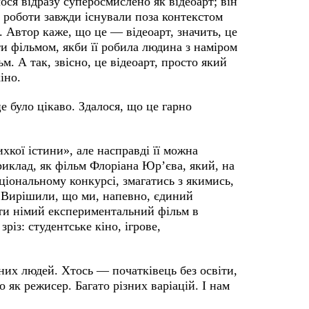
ося відразу суперосмислено як відеоарт; він
і роботи завжди існували поза контекстом
 Автор каже, що це — відеоарт, значить, це
ти фільмом, якби її робила людина з наміром
м. А так, звісно, це відеоарт, просто який
кіно.
 було цікаво. Здалося, що це гарно
хкої істини», але насправді її можна
риклад, як фільм Флоріана Юр’єва, який, на
аціональному конкурсі, змагатись з якимись,
. Вирішили, що ми, напевно, єдиний
ати німий експериментальний фільм в
різ: студентське кіно, ігрове,
них людей. Хтось — початківець без освіти,
но як режисер. Багато різних варіацій. І нам