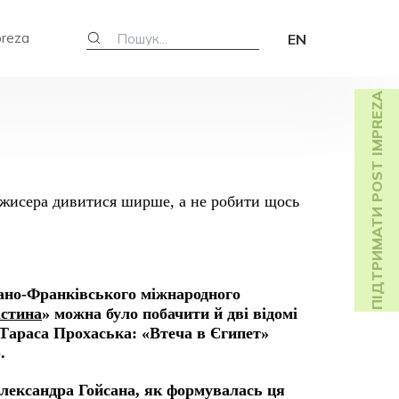
preza
EN
ПІДТРИМАТИ POST IMPREZA
вано-Франківського міжнародного
істина
» можна було побачити й дві відомі
 Тараса Прохаська: «Втеча в Єгипет»
.
лександра Гойсана, як формувалась ця