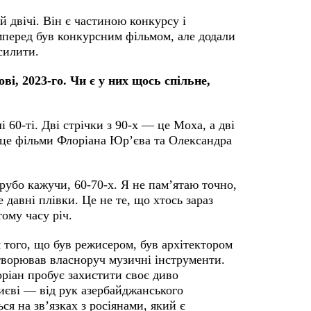
 двічі. Він є частиною конкурсу і
мперед був конкурсним фільмом, але додали
дсилити.
ові, 2023-го. Чи є у них щось спільне,
 60-ті. Дві стрічки з 90-х — це Моха, а дві
 це фільми Флоріана Юр’єва та Олександра
рубо кажучи, 60-70-х. Я не пам’ятаю точно,
 давні плівки. Це не те, що хтось зараз
тому часу річ.
м того, що був режисером, був архітектором
створював власноруч музичні інструменти.
оріан пробує захистити своє диво
иєві — від рук азербайджанського
ся на зв’язках з росіянами, який є