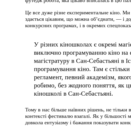
футедж робота, яка цікаво вписалась в цю пал
Це все дуже різне експериментальне кіно. Ми
здається цікавим, що можна об’єднати, — і до
конкурсних програмах, і в окремих спецпоказ
У різних кіношколах є окремі магі
виключно програмуванню кіно на ф
магістратуру в Сан-Себастьяні в І
програмування кіно. Там є стільки
регламент, певний академізм, яког
робимо, без жодного поняття, як ц
кіношколі в Сан-Себастьяні.
Тому в нас більше наївних рішень, не тільки в
контексті фестивалю взагалі. Як у більшості м
довкола ентузіазму і бажання показувати конк