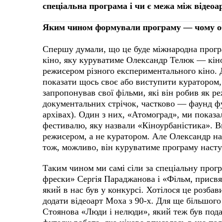
спеціальна програма і чи є межа між відео
Яким чином формували програму — чому об
Спершу думали, що це буде міжнародна програ
кіно, яку куруватиме Олександр Телюк — кіно
режисером різного експериментального кіно. Д
показати щось своє або виступити куратором,
запропонував свої фільми, які він робив як р
документальних стрічок, частково — фаунд фу
архівах). Один з них, «Атомоград», ми показа
фестивалю, яку назвали «Кіноурбаністика». 
режисером, а не куратором. Але Олександр нам
тож, можливо, він куруватиме програму наст
Таким чином ми самі сіли за спеціальну прогр
фрески» Сергія Параджанова і «Фільм, присвя
який в нас був у конкурсі. Хотілося це розб
додати відеоарт Моха з 90-х. Для ще більшого
Стоянова «Люди і нелюди», який теж був пода