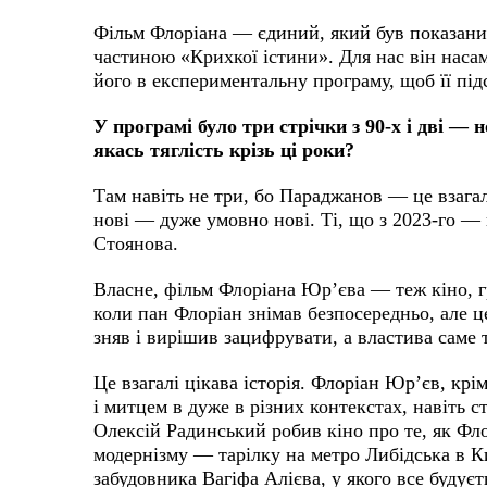
Фільм Флоріана — єдиний, який був показаний
частиною «Крихкої істини». Для нас він наса
його в експериментальну програму, щоб її пі
У програмі було три стрічки з 90-х і дві — н
якась тяглість крізь ці роки?
Там навіть не три, бо Параджанов — це взагалі
нові — дуже умовно нові. Ті, що з 2023-го —
Стоянова.
Власне, фільм Флоріана Юр’єва — теж кіно, г
коли пан Флоріан знімав безпосередньо, але це
зняв і вирішив зацифрувати, а властива саме 
Це взагалі цікава історія. Флоріан Юр’єв, крі
і митцем в дуже в різних контекстах, навіть 
Олексій Радинський робив кіно про те, як Фл
модернізму — тарілку на метро Либідська в К
забудовника Вагіфа Алієва, у якого все будуєть