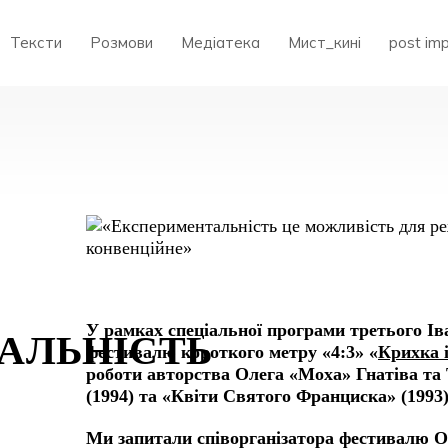
Тексти
Розмови
Медіатека
Мист_кині
post im
НТАЛЬНІСТЬ
У рамках спеціальної програми третього І
Е»
АЛЬНІСТЬ
фестивалю короткого метру «4:3» «
Крихка 
роботи авторства Олега «Моха» Гнатіва та
(1994) та «Квіти Святого Франциска» (1993)
Ми запитали співорганізатора фестивалю О