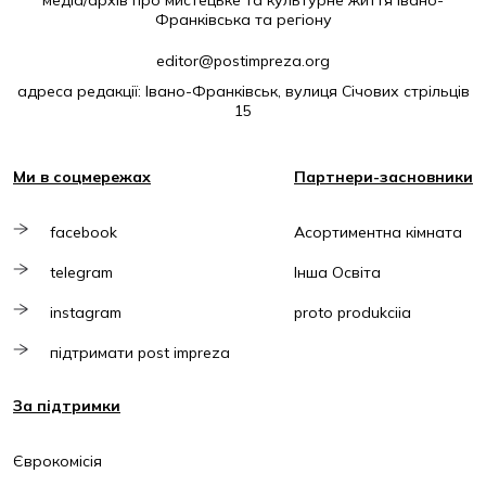
медіа/архів про мистецьке та культурне життя Івано-
Франківська та регіону
editor@postimpreza.org
адреса редакції: Івано-Франківськ, вулиця Січових стрільців
15
Ми в соцмережах
Партнери-засновники
facebook
Асортиментна кімната
telegram
Інша Освіта
instagram
proto produkciia
підтримати post impreza
За підтримки
Єврокомісія