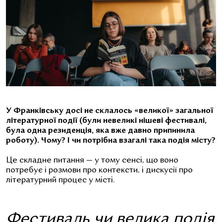
У Франківську досі не склалось «великої» загальної
літературної події (були невеликі нішеві фестивалі,
була одна резиденція, яка вже давно припинила
роботу). Чому? І чи потрібна взагалі така подія місту?
Це складне питання — у тому сенсі, що воно
потребує і розмови про контексти, і дискусії про
літературний процес у місті.
Фестиваль чи велика подія