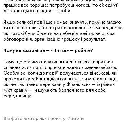
працює все хороше: потребуєш чогось, то об’єднуй
довкола цього людей — і роби.
Якщо великої події ще немає, значить, поки не маємо
такої ініціативи, або ж критичної кількості менеджерів,
які готові були б взяти на себе відповідальність за
обговорення, організацію процесу і результат.
Чому ви взагалі це — «Читай» — робите?
Тому що бачимо позитивні наслідки: як твориться
спільнота, як події сприяють налагодженню зв’язків.
Особливо, коли до подій долучаються військові, які
проходять реабілітацію в госпіталі, чи молоді люди,
які не так давно переїхали у Франківськ — із різних
міст країни — й шукають безпечного для себе
середовища.
Всі фото зі сторінки проєкту
«Читай»