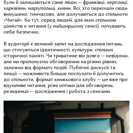
були й залишаються саме люди — франківці, херсонці,
харків’яни, маріупольці, кияни. Всі, хто переїхали сюди
вимушено, тимчасово, але долучаються до спільноти
«Читай», бо тут, серед людей, для яких спільною
цінністю є читання (у найширшому сенсі), почувають
себе безпечно.
В аудиторії є великий запит на дослідження питань,
що стосуються ідентичності, культури, спільної
історичної пам’яті. Чи триватиме він довго — невідомо,
але ми пропонуємо обговорення на різних рівнях,
залежно від формату подій. Публічні дискусії та
лекції — можливість більше послухати й долучитись
до спільноти, формат книжкового клубу — це вже про
вдумливе читання, різні оптики для обговорень,
резиденції — дослідження і робота з сенсами.