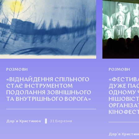
РОЗМОВИ
РОЗМОВИ
«ВІДНАЙДЕННЯ СПІЛЬНОГО
«ФЕСТИВА
СТАЄ ІНСТРУМЕНТОМ
ДУЖЕ ПА
ПОДОЛАННЯ ЗОВНІШНЬОГО
ОДНОМУ 
ТА ВНУТРІШНЬОГО ВОРОГА»
НІШОВІСТЬ
ОРГАНІЗ
КІНОФЕСТ
Дарʼя Христинюк
31 Березня
Дарʼя Христин