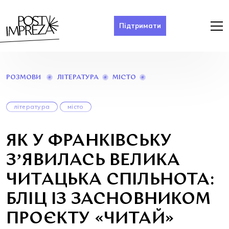
Підтримати
ЯК
ЛІТЕРАТУРА
МІСТО
РОЗМОВИ
У
ФРАНКІВСЬКУ
ЗʼЯВИЛАСЬ
література
місто
ВЕЛИКА
ЧИТАЦЬКА
СПІЛЬНОТА:
ЯК У ФРАНКІВСЬКУ
БЛІЦ
ІЗ
ЗʼЯВИЛАСЬ ВЕЛИКА
ЗАСНОВНИКОМ
ПРОЄКТУ
ЧИТАЦЬКА СПІЛЬНОТА:
«ЧИТАЙ»
БЛІЦ ІЗ ЗАСНОВНИКОМ
ПРОЄКТУ «ЧИТАЙ»