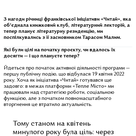
З нагоди річниці франківської ініціативи «Читай», яка
обʼєднала книжковий клуб, літературний лекторій, а
тепер планує літературну резиденцію, ми
поспілкувались з її засновником Тарасом Малим.
Які були цілі на початку проєкту, чи вдалось їх
досягти — і що плануєте тепер?
Йдеться про початок активної діяльності програми —
першу публічну подію, що відбулася 19 квітня 2022
року. Хоча як ініціатива «Читай» готувався ще
задовго: в межах платформи «Тепле Місто» ми
працювали над стратегією роботи, соціальною
функцією, але з початком повномасштабного
вторгнення це втратило актуальність.
Тому станом на квітень
минулого року була ціль: через