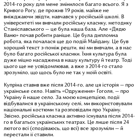
2014-го року для мене змінилося багато всього. Я з
Кривого Рогу, де прожив 19 років, майже не
виїжджаючи звідти, навчався у російській школі. В
університеті ми вивчали російську класику, методику
Станіславського — це була наша база. Але «Дядю
Ваню» почав робити раніше. Це була дипломна
робота, яка почалася ще до подій Майдану. Це був
хороший текст з-поміж решти, які ми вивчали, а в нас
було багато російської класики. Їхня культура була
дуже міцно насаджена в нашу культуру й театр. Тоді
цього ще не усвідомлював, а вже з 2014-го стало
зрозуміло, що щось було не так у моїй освіті.
Купріна ставив вже після 2014-го, але ця історія — про
українське село. Навіть «Одруження» Гоголя, — про
Україну й наше село. За моєю концепцією, події
відбувалися в українському селі, ми використовували
національні костюми та розповідали про Україну.
Звісно, російська класика активно існувала після 2014-
го в багатьох українських театрах. Це лише після 24
лютого всі (сподіваюсь, що всі) все зрозуміли — й
перестали її ставили.