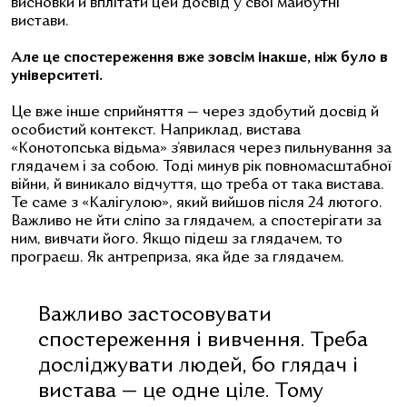
висновки й вплітати цей досвід у свої майбутні
вистави.
Але це спостереження вже зовсім інакше, ніж було в
університеті.
Це вже інше сприйняття — через здобутий досвід й
особистий контекст. Наприклад, вистава
«Конотопська відьма» з’явилася через пильнування за
глядачем і за собою. Тоді минув рік повномасштабної
війни, й виникало відчуття, що треба от така вистава.
Те саме з «Калігулою», який вийшов після 24 лютого.
Важливо не йти сліпо за глядачем, а спостерігати за
ним, вивчати його. Якщо підеш за глядачем, то
програєш. Як антреприза, яка йде за глядачем.
Важливо застосовувати
спостереження і вивчення. Треба
досліджувати людей, бо глядач і
вистава — це одне ціле. Тому