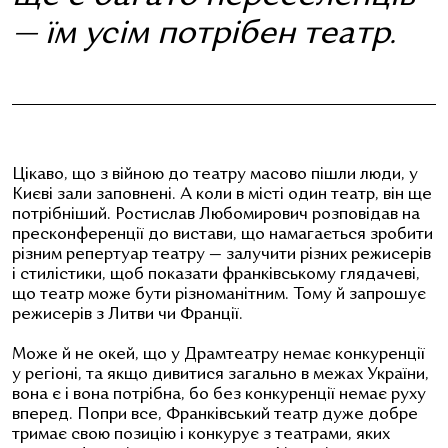
— їм усім потрібен театр.
Ц
ікаво, що з війною до театру масово пішли люди, у
Києві зали заповнені. А коли в місті один театр, він ще
потрібніший. Ростислав Любомирович розповідав на
пресконференції до вистави, що намагається зробити
різним репертуар театру — залучити різних режисерів
і стилістики, щоб показати франківському глядачеві,
що театр може бути різноманітним. Тому й запрошує
режисерів з Литви чи Франції.
Може й не окей, що у Драмтеатру немає конкуренції
у регіоні, та якщо дивитися загально в межах України,
вона є і вона потрібна, бо без конкуренції немає руху
вперед. Попри все, Франківський театр дуже добре
тримає свою позицію і конкурує з театрами, яких