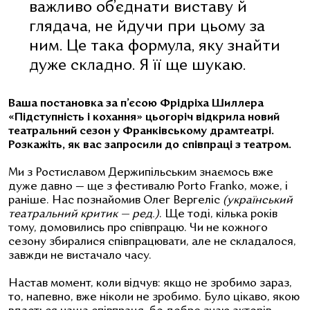
важливо об’єднати виставу й
глядача, не йдучи при цьому за
ним. Це така формула, яку знайти
дуже складно. Я її ще шукаю.
Ваша постановка за п’єсою Фрідріха Шиллера
«Підступність і кохання» цьогоріч відкрила новий
театральний сезон у Франківському драмтеатрі.
Розкажіть, як вас запросили до співпраці з театром.
Ми з Ростиславом Держипільським знаємось вже
дуже давно — ще з фестивалю Porto Franko, може, і
раніше. Нас познайомив Олег Вергеліс
(український
театральний критик — ред.)
. Ще тоді, кілька років
тому, домовились про співпрацю. Чи не кожного
сезону збиралися співпрацювати, але не складалося,
завжди не вистачало часу.
Настав момент, коли відчув: якщо не зробимо зараз,
то, напевно, вже ніколи не зробимо. Було цікаво, якою