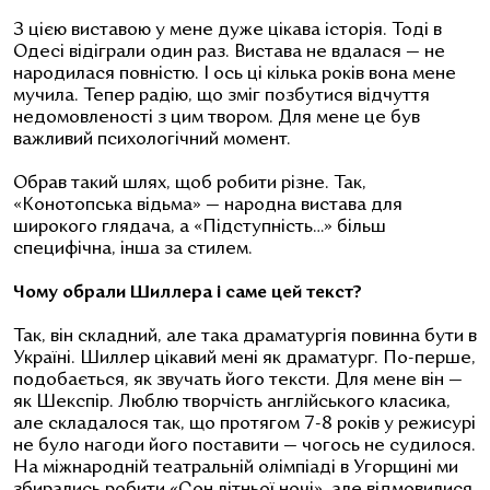
З цією виставою у мене дуже цікава історія. Тоді в
Одесі відіграли один раз. Вистава не вдалася — не
народилася повністю. І ось ці кілька років вона мене
мучила. Тепер радію, що зміг позбутися відчуття
недомовленості з цим твором. Для мене це був
важливий психологічний момент.
Обрав такий шлях, щоб робити різне. Так,
«Конотопська відьма» — народна вистава для
широкого глядача, а «Підступність…» більш
специфічна, інша за стилем.
Чому обрали Шиллера і саме цей текст?
Так, він складний, але така драматургія повинна бути в
Україні. Шиллер цікавий мені як драматург. По-перше,
подобається, як звучать його тексти. Для мене він —
як Шекспір. Люблю творчість англійського класика,
але складалося так, що протягом 7-8 років у режисурі
не було нагоди його поставити — чогось не судилося.
На міжнародній театральній олімпіаді в Угорщині ми