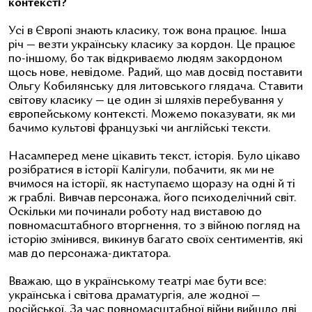
контексті?
Усі в Європі знають класику, тож вона працює. Інша
річ — везти українську класику за кордон. Це працює
по-іншому, бо так відкриваємо людям закордоном
щось нове, невідоме. Радий, що мав досвід поставити
Ольгу Кобилянську для литовського глядача. Ставити
світову класику — це один зі шляхів перебування у
європейському контексті. Можемо показувати, як ми
бачимо культові французькі чи англійські тексти.
Насамперед мене цікавить текст, історія. Було цікаво
розібратися в історії Калігули, побачити, як ми не
вчимося на історії, як наступаємо щоразу на одні й ті
ж граблі. Вивчав персонажа, його психоделічний світ.
Оскільки ми починали роботу над виставою до
повномасштабного вторгнення, то з війною погляд на
історію змінився, викинув багато своїх сентиментів, які
мав до персонажа-диктатора.
Вважаю, що в українському театрі має бути все:
українська і світова драматургія, але жодної —
російської. За час повномасштабної війни вийшло дві