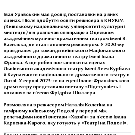
Іван Уривський має досвід постановки на різних
сценах. Після здобуття освіти режисера в КНУКіМ
(
Київському національному університеті культури і
мистецтв
)
він розпочав співпрацю з Одеським
академічним музично-драматичним театром імені В.
Василька, де став головним режисером. У 2020-му
приєднався до команди київського Національного
академічного драматичного театру імені Івана
Франка. А ще робив постановки на сценах
Львівського академічного театру імені Леся Курбаса
й Каунаського національного драматичного театру в
Литві. У серпні 2023-го на сцені Івано-Франківського
драмтеатру представили виставу «Підступність і
кохання» за п’єсою Фрідріха Шиллера.
Розмовляла з режисером Наталія Колегіна на
гамірному київському Подолі у перерві між
репетиціями нової вистави «Хазяїн» за п’єсою Івана
Карпенка-Карого, яку готують у «Театрі на Подолі».