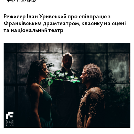
Наталія Колегіна
Режисер Іван Уривський про співпрацю з
Франківським драмтеатром, класику на сцені
та національний театр