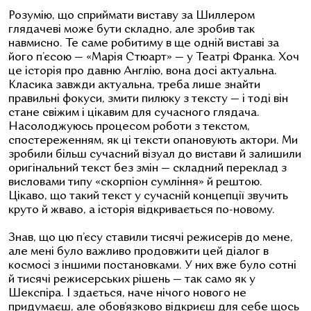
Розумію, що сприймати виставу за Шиллером
глядачеві може бути складно, але зробив так
навмисно. Те саме робитиму в ще одній виставі за
його п’єсою — «Марія Стюарт» — у Театрі Франка. Хоч
це історія про давню Англію, вона досі актуальна.
Класика завжди актуальна, треба лише знайти
правильні фокуси, змити пилюку з тексту — і тоді він
стане свіжим і цікавим для сучасного глядача.
Насолоджуюсь процесом роботи з текстом,
спостереженням, як ці тексти опановують актори. Ми
зробили більш сучасний візуал до вистави й залишили
оригінальний текст без змін — складний переклад з
висловами типу «скорпіон сумління» й рештою.
Цікаво, що такий текст у сучасній концепції звучить
круто й жваво, а історія відкривається по-новому.
Знав, що цю п’єсу ставили тисячі режисерів до мене,
але мені було важливо продовжити цей діалог в
космосі з іншими постановками. У них вже було сотні
й тисячі режисерських рішень — так само як у
Шекспіра. І здається, наче нічого нового не
придумаєш, але обов’язково відкриєш для себе щось