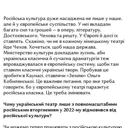
Російська культура дуже насаджена не лише у наше,
але й у європейське суспільство. У неї вкладали
багато сил та грошей — в оперу, літературу,
Достоєвського, Чехова та решту. У Європі й досі їх
ставлять. Скажімо, чи не в кожному німецькому театрі
йде Чехов. Хочеться, щоб наша держава,
Міністерство культури докладали зусиль, аби
українська класична й сучасна драматургія теж
впроваджувалася в європейську систему, щоби там
ставили класичні українські твори. Пробував це
зробити в Каунасі, ставлячи «Землю» Ольги
Кобилянської. Це важливе питання, про яке треба
говорити, бо у європейському театрі паразитує
російська класика. Це треба змінювати.
Чому український театр лише з повномасштабним
російським вторгненням у 2022-му відмовився від
російської культури?
Чи можемо тепер працювати з російською культурою,