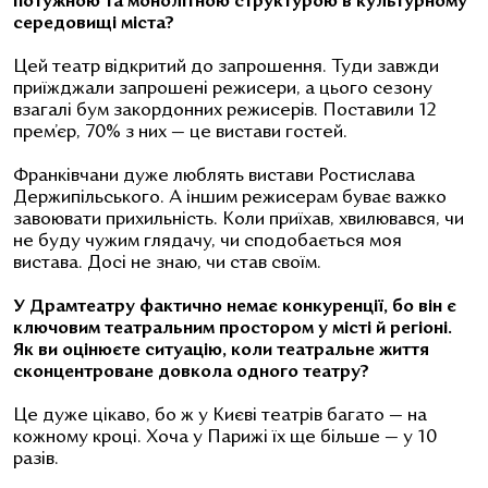
потужною та монолітною структурою в культурному
середовищі міста?
Цей театр відкритий до запрошення. Туди завжди
приїжджали запрошені режисери, а цього сезону
взагалі бум закордонних режисерів. Поставили 12
прем’єр, 70% з них — це вистави гостей.
Франківчани дуже люблять вистави Ростислава
Держипільського. А іншим режисерам буває важко
завоювати прихильність. Коли приїхав, хвилювався, чи
не буду чужим глядачу, чи сподобається моя
вистава. Досі не знаю, чи став своїм.
У Драмтеатру фактично немає конкуренції, бо він є
ключовим театральним простором у місті й регіоні.
Як ви оцінюєте ситуацію, коли театральне життя
сконцентроване довкола одного театру?
Це дуже цікаво, бо ж у Києві театрів багато — на
кожному кроці. Хоча у Парижі їх ще більше — у 10
разів.