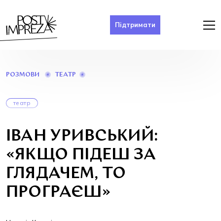
Підтримати
ІВАН
ТЕАТР
РОЗМОВИ
УРИВСЬКИЙ:
«ЯКЩО
ПІДЕШ
театр
ЗА
ГЛЯДАЧЕМ,
ТО
ІВАН УРИВСЬКИЙ:
ПРОГРАЄШ»
«ЯКЩО ПІДЕШ ЗА
ГЛЯДАЧЕМ, ТО
ПРОГРАЄШ»