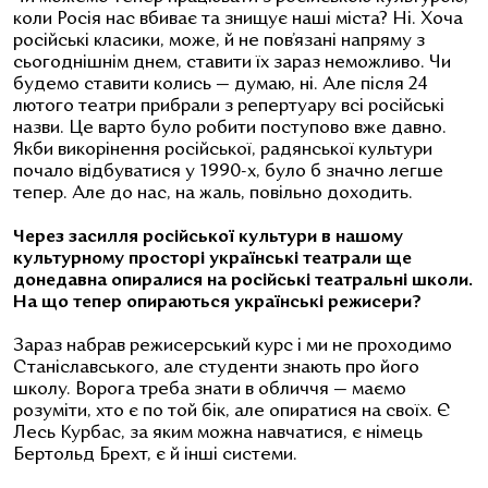
коли Росія нас вбиває та знищує наші міста? Ні. Хоча
російські класики, може, й не пов’язані напряму з
сьогоднішнім днем, ставити їх зараз неможливо. Чи
будемо ставити колись — думаю, ні. Але після 24
лютого театри прибрали з репертуару всі російські
назви. Це варто було робити поступово вже давно.
Якби викорінення російської, радянської культури
почало відбуватися у 1990-х, було б значно легше
тепер. Але до нас, на жаль, повільно доходить.
Через засилля російської культури в нашому
культурному просторі українські театрали ще
донедавна опиралися на російські театральні школи.
На що тепер опираються українські режисери?
Зараз набрав режисерський курс і ми не проходимо
Станіславського, але студенти знають про його
школу. Ворога треба знати в обличчя — маємо
розуміти, хто є по той бік, але опиратися на своїх. Є
Лесь Курбас, за яким можна навчатися, є німець
Бертольд Брехт, є й інші системи.