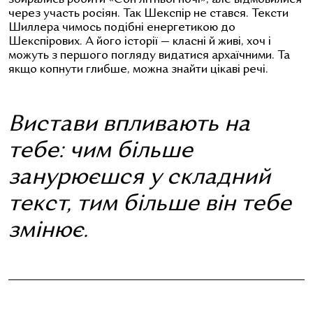
збирались робити «Сон літньої ночі», але відмовилися
через участь росіян. Так Шекспір не стався. Тексти
Шиллера чимось подібні енергетикою до
Шекспірових. А його історії — класні й живі, хоч і
можуть з першого погляду видатися архаїчними. Та
якщо копнути глибше, можна знайти цікаві речі.
Вистави впливають на
тебе: чим більше
занурюєшся у складний
текст, тим більше він тебе
змінює.