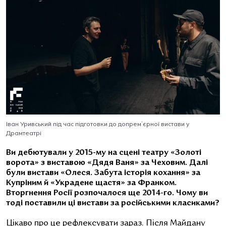
Іван Уривський під час підготовки до допремʼєрної вистави у
Драмтеатрі
Ви дебютували у 2015-му на сцені театру «Золоті
ворота» з виставою «Дядя Ваня» за Чеховим. Далі
були вистави «Олеся. Забута історія кохання» за
Купріним й «Украдене щастя» за Франком.
Вторгнення Росії розпочалося ще 2014-го. Чому ви
тоді поставили ці вистави за російськими класиками?
Цікаво про це рефлексувати зараз. Після Майдану