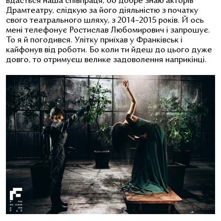
вдасться наша співпраця, бо добре знаю акторів
Драмтеатру, слідкую за його діяльністю з початку
свого театрального шляху, з 2014–2015 років. Й ось
мені телефонує Ростислав Любомирович і запрошує.
То я й погодився. Улітку приїхав у Франківськ і
кайфонув від роботи. Бо коли ти йдеш до цього дуже
довго, то отримуєш велике задоволення наприкінці.