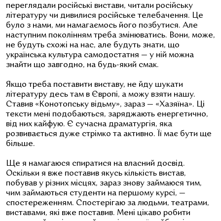
переглядали російські вистави, читали російську
літературу чи дивилися російське телебачення. Це
було з нами, ми намагаємось його позбутися. Але
наступним поколінням треба змінюватись. Вони, може,
не будуть схожі на нас, але будуть знати, що
українська культура самодостатня — у ній можна
знайти що завгодно, на будь-який смак.
Якщо треба поставити виставу, не йду шукати
літературу десь там в Європі, а можу взяти нашу.
Ставив «Конотопську відьму», зараз — «Хазяїна». Ці
тексти мені подобаються, заряджають енергетично,
від них кайфую. Є сучасна драматургія, яка
розвивається дуже стрімко та активно. Її має бути ще
більше.
Ще я намагаюся спиратися на власний досвід.
Оскільки я вже поставив якусь кількість вистав,
побував у різних місцях, зараз знову займаюся тим,
чим займаються студенти на першому курсі, —
спостереженням. Спостерігаю за людьми, театрами,
виставами, які вже поставив. Мені цікаво робити