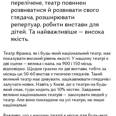
перелічене, театр повинен
розвиватися й розвивати свого
глядача, розширювати
репертуар, робити вистави для
дітей. Та найважливіше — висока
якість.
Театр Франка, як і будь-який національний театр, має
показувати високий рівень якості. У нашому театрі є
дві сцени — велика і мала, на 900 і 150 місць
відповідно. Щодня граємо по дві вистави, тобто за
місяць це 50-60 вистав з тисячею глядачів. Такий
великий театр має дивувати, зацікавлювати глядачів і
залучати нових. Навіть у Києві, де є театри на будь-
який смак, туди ходить до 10% містян. Завдання
великих національних театрів — закохувати людей у
театр. Але воно покладене на усі театри, не лише
національні.
Важливо, що у нашому театрі є місце для будь-якої