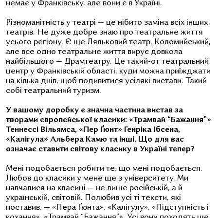
немає у Франківську, але вони є в Україні.
Різноманітність у театрі — це нібито заміна всіх інших
театрів. Не дуже добре знаю про театральне життя
усього регіону. Є ще Ляльковий театр, Коломийський,
але все одно театральне життя вирує довкола
найбільшого — Драмтеатру. Це такий-от театральний
центр у Франківській області, куди можна приїжджати
на кілька днів, щоб подивитися усілякі вистави. Такий
собі театральний туризм.
У вашому доробку є значна частина вистав за
творами європейської класики: «Трамвай “Бажання”»
Теннессі Вільямса, «Пер Ґюнт» Генріка Ібсена,
«Калігула» Альбера Камю та інші. Що для вас
означає ставити світову класику в Україні тепер?
Мені подобається робити те, що мені подобається.
Любов до класики у мене ще з університету. Ми
навчалися на класиці — не лише російській, а й
українській, світовій. Полюбив усі ті тексти, які
поставив, — «Пера Ґюнта», «Калігулу», «Підступність і
кохання», «Трамвай “Бажання”». Усі вони походять ще