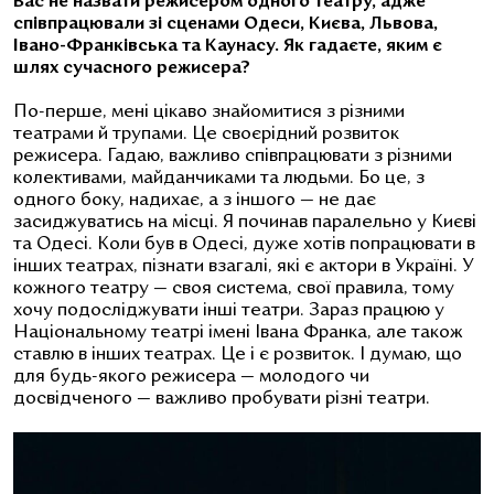
Вас не назвати режисером одного театру, адже
співпрацювали зі сценами Одеси, Києва, Львова,
Івано-Франківська та Каунасу. Як гадаєте, яким є
шлях сучасного режисера?
По-перше, мені цікаво знайомитися з різними
театрами й трупами. Це своєрідний розвиток
режисера. Гадаю, важливо співпрацювати з різними
колективами, майданчиками та людьми. Бо це, з
одного боку, надихає, а з іншого — не дає
засиджуватись на місці. Я починав паралельно у Києві
та Одесі. Коли був в Одесі, дуже хотів попрацювати в
інших театрах, пізнати взагалі, які є актори в Україні. У
кожного театру — своя система, свої правила, тому
хочу подосліджувати інші театри. Зараз працюю у
Національному театрі імені Івана Франка, але також
ставлю в інших театрах. Це і є розвиток. І думаю, що
для будь-якого режисера — молодого чи
досвідченого — важливо пробувати різні театри.