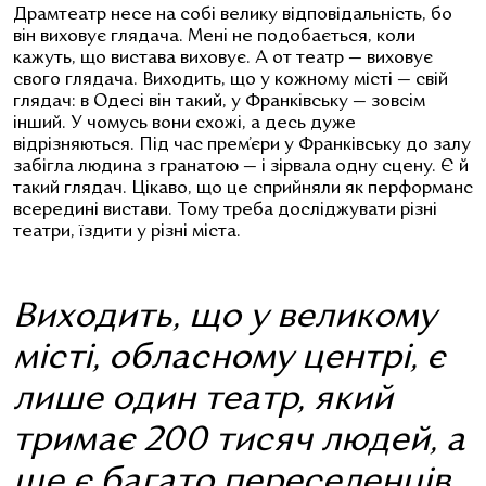
Драмтеатр несе на собі велику відповідальність, бо
він виховує глядача. Мені не подобається, коли
кажуть, що вистава виховує. А от театр — виховує
свого глядача. Виходить, що у кожному місті — свій
глядач: в Одесі він такий, у Франківську — зовсім
інший. У чомусь вони схожі, а десь дуже
відрізняються. Під час прем’єри у Франківську до залу
забігла людина з гранатою — і зірвала одну сцену. Є й
такий глядач. Цікаво, що це сприйняли як перформанс
всередині вистави. Тому треба досліджувати різні
театри, їздити у різні міста.
Виходить, що у великому
місті, обласному центрі, є
лише один театр, який
тримає 200 тисяч людей, а
ще є багато переселенців