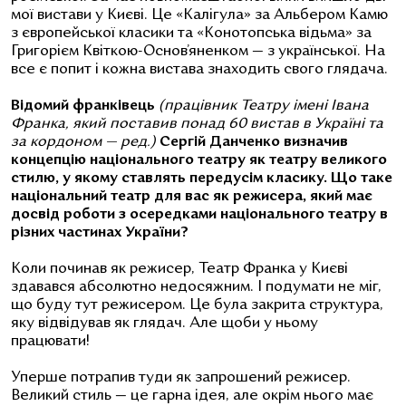
мої вистави у Києві. Це «Калігула» за Альбером Камю
з європейської класики та «Конотопська відьма» за
Григорієм Квіткою-Основ’яненком — з української. На
все є попит і кожна вистава знаходить свого глядача.
Відомий франківець
(працівник Театру імені Івана
Франка, який поставив понад 60 вистав в Україні та
за кордоном — ред.)
Сергій Данченко
визначив
концепцію національного театру як театру великого
стилю, у якому ставлять передусім класику. Що таке
національний театр дл
я вас як режисера, який має
досвід роботи з осередками національного театру в
різних частинах України?
Коли починав як режисер, Театр Франка у Києві
здавався абсолютно недосяжним. І подумати не міг,
що буду тут режисером. Це була закрита структура,
яку відвідував як глядач. Але щоби у ньому
працювати!
Уперше потрапив туди як запрошений режисер.
Великий стиль — це гарна ідея, але окрім нього має