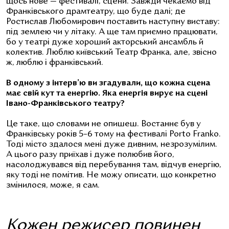
щось нове — фестивалі, сцени. Завжди чекаємо від
Франківського драмтеатру, що буде далі; де
Ростислав Любомирович поставить наступну виставу:
під землею чи у літаку. А ще там приємно працювати,
бо у театрі дуже хороший акторський ансамбль й
колектив. Люблю київський Театр Франка, але, звісно
ж, люблю і франківський.
В одному з інтерв’ю ви згадували, що кожна сцена
має свій кут та енергію. Яка енергія вирує на сцені
Івано-Франківського театру?
Це таке, що словами не опишеш. Востаннє був у
Франківську років 5–6 тому на фестивалі Porto Franko.
Тоді місто здалося мені дуже дивним, незрозумілим.
А цього разу приїхав і дуже полюбив його,
насолоджувався від перебування там, відчув енергію,
яку тоді не помітив. Не можу описати, що конкретно
змінилося, може, я сам.
Кожен режисер повинен