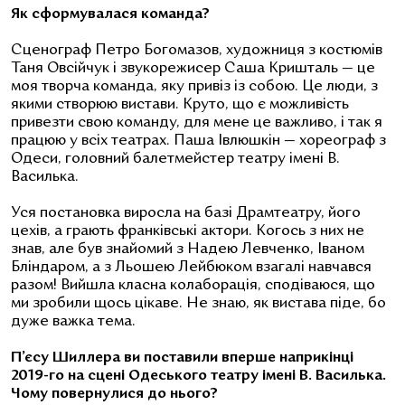
Як сформувалася команда?
Сценограф Петро Богомазов, художниця з костюмів
Таня Овсійчук і звукорежисер Саша Кришталь — це
моя творча команда, яку привіз із собою. Це люди, з
якими створюю вистави. Круто, що є можливість
привезти свою команду, для мене це важливо, і так я
працюю у всіх театрах. Паша Івлюшкін — хореограф з
Одеси, головний балетмейстер театру імені В.
Василька.
Уся постановка виросла на базі Драмтеатру, його
цехів, а грають франківські актори. Когось з них не
знав, але був знайомий з Надею Левченко, Іваном
Бліндаром, а з Льошею Лейбюком взагалі навчався
разом! Вийшла класна колаборація, сподіваюся, що
ми зробили щось цікаве. Не знаю, як вистава піде, бо
дуже важка тема.
П’єсу Шиллера ви поставили вперше наприкінці
2019-го на сцені Одеського театру імені В. Василька.
Чому повернулися до нього?