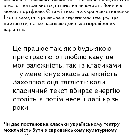
з мого театрального дитинства чи юності. Вони є в
моєму портфелю. Є там і тексти з української класики.
І коли заходить розмова з керівником театру, що
поставити, легко називаю декілька перевірених
варіантів.
Це працює так, як з будь-якою
пристрастю: от люблю каву, це
моя залежність, так і з класиками
— у мене існує якась залежність.
Захоплює оця тяглість: коли
класичний текст вбирає енергію
століть, а потім несе її далі крізь
роки.
Чи дає постановка класики українському театру
можливість бути в європейському культурному