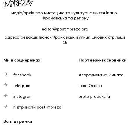
медіа/архів про мистецьке та культурне життя Івано-
Франківська та регіону
editor@postimpreza.org
адреса редакції: Івано-Франківськ, вулиця Січових стрільців
15
Ми в соцмережах
Партнери-засновники
facebook
Асортиментна кімната
telegram
Інша Освіта
instagram
proto produkciia
підтримати post impreza
За підтримки