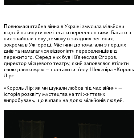
Повномасштабна війна в Україні змусила мільйони
людей покинути все і стати переселенцями.
Багато з
них знайшли нову домівку в західних регіонах,
зокрема в Ужгороді. Містяни допомагали з перших
днів та намагалися відволікти переселенців від
пережитого. Серед них був і В’ячеслав Єгоров,
директор місцевого театру, який заповзявся втілити
свою давню мрію — поставити п’єсу Шекспіра
«
Король
Лір».
«Король Лір: як ми шукали любов під час війни» —
історія розквіту мистецтва на тлі життєвих
випробувань, що випали на долю мільйонів людей.