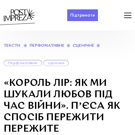
Підтримати
«КОРОЛЬ
ПЕРФОМАТИВНЕ
СЦЕНІЧНЕ
ТЕКСТИ
ЛІР:
ЯК
МИ
Перфомативне
сценічне
ШУКАЛИ
ЛЮБОВ
ПІД
«КОРОЛЬ ЛІР: ЯК МИ
ЧАС
ВІЙНИ».
ШУКАЛИ ЛЮБОВ ПІД
ПʼЄСА
ЯК
ЧАС ВІЙНИ». ПʼЄСА ЯК
СПОСІБ
ПЕРЕЖИТИ
СПОСІБ ПЕРЕЖИТИ
ПЕРЕЖИТЕ
ПЕРЕЖИТЕ