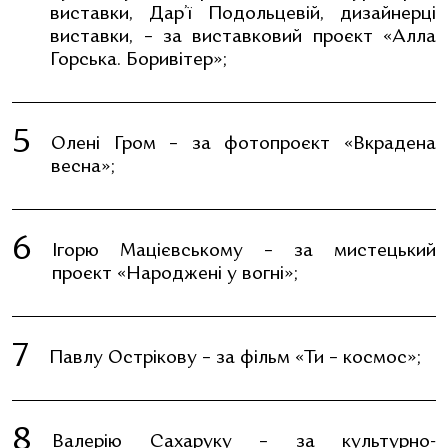
виставки, Дар’ї Подольцевій, дизайнерці
виставки, – за виставковий проєкт «Алла
Горська. Боривітер»;
Олені Гром – за фотопроєкт «Вкрадена
весна»;
Ігорю Мацієвському – за мистецький
проєкт «Народжені у вогні»;
Павлу Острікову – за фільм «Ти – космос»;
Валерію Сахаруку – за культурно-