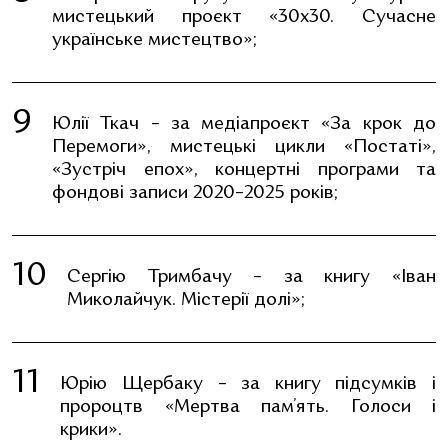
мистецький проєкт «30х30. Сучасне
українське мистецтво»;
Юлії Ткач – за медіапроєкт «За крок до
Перемоги», мистецькі цикли «Постаті»,
«Зустріч епох», концертні програми та
фондові записи 2020–2025 років;
Сергію Тримбачу – за книгу «Іван
Миколайчук. Містерії долі»;
Юрію Щербаку – за книгу підсумків і
пророцтв «Мертва пам’ять. Голоси і
крики».