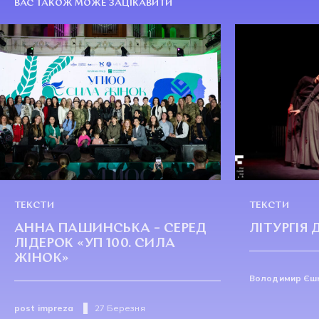
ВАС ТАКОЖ МОЖЕ ЗАЦІКАВИТИ
ТЕКСТИ
ТЕКСТИ
АННА ПАШИНСЬКА – СЕРЕД
ЛІТУРГІЯ 
ЛІДЕРОК «УП 100. СИЛА
ЖІНОК»
Володимир Єшк
post impreza
27 Березня