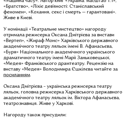
«Машина часу». Автор книг
«Україна: масштаб 1:1»,
«Братство», «Ліхіє дев’яності: Станіславський
феномен», «Кохання, секс і смерть — гарантовані».
Живе в Києві.
У номінації «Театральне мистецтво» нагороду
отримала режисерка Оксана Дмітрієва
за вистави
«Вертеп», «Жираф Монс» Харківського державного
академічного театру ляльок імені В. Афанасьєва,
«Буря» Національного академічного українського
драматичного театру імені Марії Заньковецької,
«Медея» Франківського драмтеатру.
Рецензію на
виставу
«Медея»
Володимира Єшкілєва читайте за
посиланням
.
Оксана Дмітрієва
–
українська режисерка театру
ляльок, головна режисерка Харківського державного
академічного театру ляльок ім. Віктора Афанасьєва,
театрознавиця. Живе у Харкові.
Нагороду також присудили: