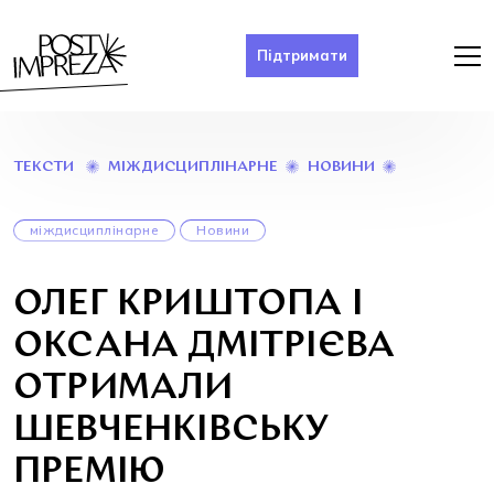
Підтримати
ОЛЕГ
МІЖДИСЦИПЛІНАРНЕ
НОВИНИ
ТЕКСТИ
КРИШТОПА
І
ОКСАНА
міждисциплінарне
Новини
ДМІТРІЄВА
ОТРИМАЛИ
ШЕВЧЕНКІВ
ОЛЕГ КРИШТОПА І
ПРЕМІЮ
ОКСАНА ДМІТРІЄВА
ОТРИМАЛИ
ШЕВЧЕНКІВСЬКУ
ПРЕМІЮ