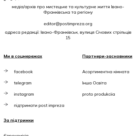
медіа/архів про мистецьке та культурне життя Івано-
Франківська та регіону
editor@postimpreza.org
адреса редакції: Івано-Франківськ, вулиця Січових стрільців
15
Ми в соцмережах
Партнери-засновники
facebook
Асортиментна кімната
telegram
Інша Освіта
instagram
proto produkciia
підтримати post impreza
За підтримки
Єврокомісія