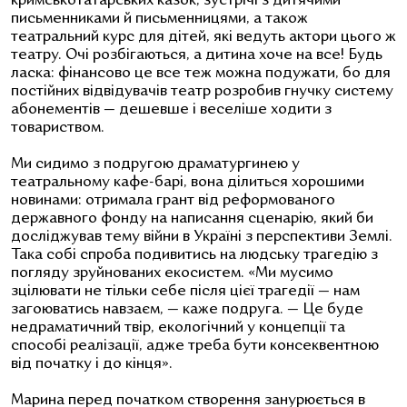
кримськотатарських казок, зустрічі з дитячими
письменниками й письменницями, а також
театральний курс для дітей, які ведуть актори цього ж
театру. Очі розбігаються, а дитина хоче на все! Будь
ласка: фінансово це все теж можна подужати, бо для
постійних відвідувачів театр розробив гнучку систему
абонементів — дешевше і веселіше ходити з
товариством.
Ми сидимо з подругою драматургинею у
театральному кафе-барі, вона ділиться хорошими
новинами: отримала грант від реформованого
державного фонду на написання сценарію, який би
досліджував тему війни в Україні з перспективи Землі.
Така собі спроба подивитись на людську трагедію з
погляду зруйнованих екосистем. «Ми мусимо
зцілювати не тільки себе після цієї трагедії — нам
загоюватись навзаєм, — каже подруга. — Це буде
недраматичний твір, екологічний у концепції та
способі реалізації, адже треба бути консеквентною
від початку і до кінця».
Марина перед початком створення занурюється в