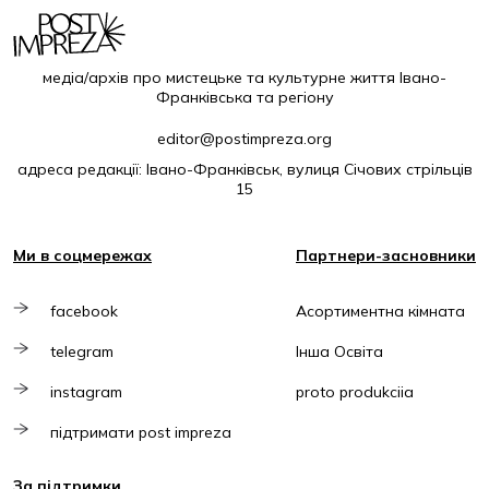
медіа/архів про мистецьке та культурне життя Івано-
Франківська та регіону
editor@postimpreza.org
адреса редакції: Івано-Франківськ, вулиця Січових стрільців
15
Ми в соцмережах
Партнери-засновники
facebook
Асортиментна кімната
telegram
Інша Освіта
instagram
proto produkciia
підтримати post impreza
За підтримки