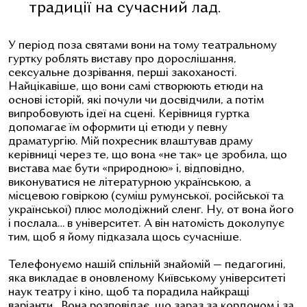
традиції на сучасний лад.
У
період поза святами вони на тому театральному
гуртку роблять виставу про дорослішання,
сексуальне дозрівання, перші закоханості.
Найцікавіше, що вони самі створюють етюди на
основі історій, які почули чи досвідчили, а потім
випробовують ідеї на сцені. Керівниця гуртка
допомагає їм оформити ці етюди у певну
драматургію. Мій похресник влаштував драму
керівниці через те, що вона «не так» це зробила, що
вистава має бути «природною» і, відповідно,
виконуватися не літературною українською, а
місцевою говіркою (суміш румунської, російської та
української) плюс молодіжний сленг. Ну, от вона його
і послала… в університет. А він натомість доколупує
тим, щоб я йому підказала щось сучасніше.
Телефонуємо нашій спільній знайомій — педагогині,
яка викладає в оновленому Київському університеті
наук театру і кіно, щоб та порадила найкращі
варіанти. Вона розповідає, що зараз за кордоном і за