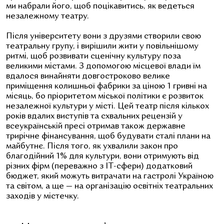
ми набрали його, щоб поцікавитись, як ведеться
незалежному театру.
Після університету вони з друзями створили свою
театральну групу, і вирішили жити у повільнішому
ритмі, щоб розвивати сценічну культуру поза
великими містами. З допомогою місцевої влади їм
вдалося винайняти довгостроково велике
приміщення колишньої фабрики за ціною 1 гривні на
місяць, бо пріоритетом міської політики є розвиток
незалежної культури у місті. Цей театр після кількох
років вдалих виступів та схвальних рецензій у
всеукраїнській пресі отримав також державне
трирічне фінансування, щоб будувати сталі плани на
майбутнє. Після того, як ухвалили закон про
благодійний 1% для культури, вони отримують від
різних фірм (переважно з ІT-сфери) додатковий
бюджет, який можуть витрачати на гастролі Україною
та світом, а ще — на організацію освітніх театральних
заходів у містечку.