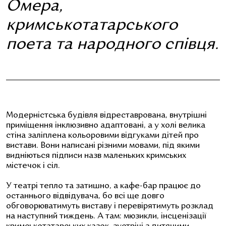
Омера,
кримськотатарського
поета та народного співця.
Модерністська будівля відреставрована, внутрішні
приміщення інклюзивно адаптовані, а у холі велика
стіна заліплена кольоровими відгуками дітей про
вистави. Вони написані різними мовами, під якими
видніються підписи назв маленьких кримських
містечок і сіл.
У театрі тепло та затишно, а кафе-бар працює до
останнього відвідувача, бо всі ще довго
обговорюватимуть виставу і перевірятимуть розклад
на наступний тиждень. А там: мюзикли, інсценізації