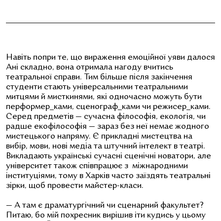
Навіть попри те, що вираження емоційної уяви далося
Ані складно, вона отримала нагоду вчитись
театральної справи. Тим більше після закінчення
студенти стають універсальними театральними
митцями й мисткинями, які одночасно можуть бути
перформер_ками, сценограф_ками чи режисер_ками.
Серед предметів — сучасна філософія, екологія, чи
радше екофілософія — зараз без неї немає жодного
мистецького напряму. Є прикладні мистецтва на
вибір, мови, нові медіа та штучний інтелект в театрі.
Викладають українські сучасні сценічні новатори, але
університет також співпрацює з міжнародними
інституціями, тому в Харків часто заїздять театральні
зірки, щоб провести майстер-класи.
— А там є драматургічний чи сценарний факультет?
Питаю, бо мій похресник вирішив іти кудись у цьому