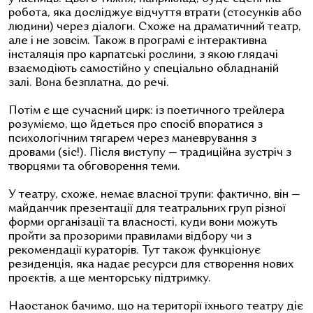
робота, яка досліджує відчуття втрати (стосунків або
людини) через діалоги. Схоже на драматичний театр,
але і не зовсім. Також в програмі є інтерактивна
інсталяція про карпатські рослини, з якою глядачі
взаємодіють самостійно у спеціально обладнаній
залі. Вона безплатна, до речі.
Потім є ще сучасний цирк: із поетичного трейлера
розуміємо, що йдеться про спосіб впоратися з
психологічним тягарем через маневрування з
дровами (sic!). Після виступу — традиційна зустріч з
творцями та обговорення теми.
У театру, схоже, немає власної трупи: фактично, він —
майданчик презентації для театральних груп різної
форми організації та власності, куди вони можуть
пройти за прозорими правилами відбору чи з
рекомендації кураторів. Тут також функціонує
резиденція, яка надає ресурси для створення нових
проєктів, а ще менторську підтримку.
Наостанок бачимо, що на території їхнього театру діє