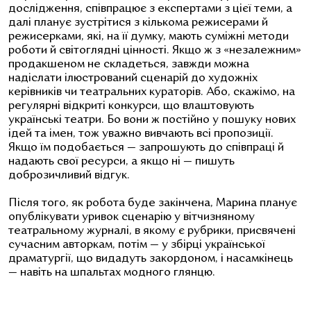
дослідження, співпрацює з експертами з цієї теми, а
далі планує зустрітися з кількома режисерами й
режисерками, які, на її думку, мають суміжні методи
роботи й світоглядні цінності. Якщо ж з «незалежним»
продакшеном не складеться, завжди можна
надіслати ілюстрований сценарій до художніх
керівників чи театральних кураторів. Або, скажімо, на
регулярні відкриті конкурси, що влаштовують
українські театри. Бо вони ж постійно у пошуку нових
ідей та імен, тож уважно вивчають всі пропозиції.
Якщо їм подобається — запрошують до співпраці й
надають свої ресурси, а якщо ні — пишуть
доброзичливий відгук.
Після того, як робота буде закінчена, Марина планує
опублікувати уривок сценарію у вітчизняному
театральному журналі, в якому є рубрики, присвячені
сучасним авторкам, потім — у збірці української
драматургії, що видадуть закордоном, і насамкінець
— навіть на шпальтах модного глянцю.