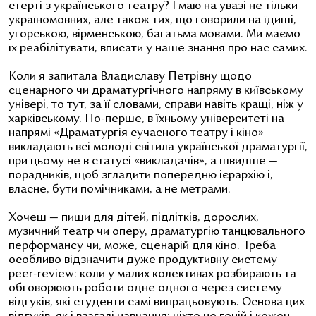
стерті з українського театру? І маю на увазі не тільки
україномовних, але також тих, що говорили на їдиші,
угорською, вірменською, багатьма мовами. Ми маємо
їх реабілітувати, вписати у наше знання про нас самих.
Коли я запитала Владиславу Петрівну щодо
сценарного чи драматургічного напряму в київському
універі, то тут, за її словами, справи навіть кращі, ніж у
харківському. По-перше, в їхньому університеті на
напрямі «Драматургія сучасного театру і кіно»
викладають всі молоді світила української драматургії,
при цьому не в статусі «викладачів», а швидше —
порадників, щоб згладити попередню ієрархію і,
власне, бути помічниками, а не метрами.
Хочеш — пиши для дітей, підлітків, дорослих,
музичний театр чи оперу, драматургію танцювального
перформансу чи, може, сценарій для кіно. Треба
особливо відзначити дуже продуктивну систему
peer-review: коли у малих колективах розбирають та
обговорюють роботи одне одного через систему
відгуків, які студенти самі випрацьовують. Основа цих