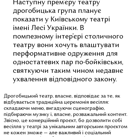
Наступну прем’єру театру
дрогобицька група планує
показати у Київському театрі
імені Лесі Українки. В
помпезному інтер’єрі столичного
театру вони хочуть влаштувати
перформативне одруження для
одностатевих пар по-бойківськи,
святкуючи таким чином недавнє
ухвалення відповідного закону.
Дрогобицький театр, власне, відповідає за те, як
відбувається традиційна церемонія весілля:
складаючи меню, вигадуючи сценографію,
підбираючи музику і, власне, розважальний контент.
Звісно, це комерційний проєкт, бо дозволити собі
весілля у театрі за унікальним авторським проєктом
не кожен зможе — але важливий і соціальний