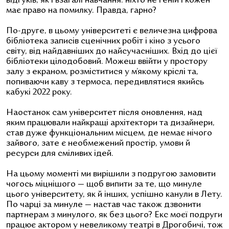
відгуків, як і взагалі навчання: ніхто не геній і кожен
має право на помилку. Правда, гарно?
По-друге, в цьому університеті є величезна цифрова
бібліотека записів сценічних робіт і кіно з усього
світу, від найдавніших до найсучасніших. Вхід до цієї
бібліотеки цілодобовий. Можеш ввійти у простору
залу з екраном, розміститися у м’якому кріслі та,
попиваючи каву з термоса, передивлятися якийсь
кабукі 2022 року.
Наостанок сам університет після оновлення, над
яким працювали найкращі архітектори та дизайнери,
став дуже функціональним місцем, де немає нічого
зайвого, зате є необмежений простір, умови й
ресурси для сміливих ідей.
На цьому моменті ми вирішили з подругою замовити
чогось міцнішого — щоб випити за те, що минуле
цього університету, як й інших, успішно канули в Лету.
По чарці за минуле — настав час також дзвонити
партнерам з минулого, як без цього? Екс моєї подруги
працює актором у невеликому театрі в Дрогобичі, тож