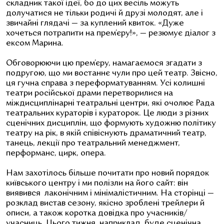
складник такої ідеї, бо до цих весіль можуть
долучатися не тільки родичі й друзі молодят, але і
звичайні глядачі — за куплений квиток. «Дуже
хочеться потрапити на прем’єру!», — резюмує діалог з
ексом Марина.
Обговорюючи цю прем’єру, намагаємося згадати з
подругою, що ми востаннє чули про цей театр. Звісно,
ця гучна справа з переформатуванням. Усі колишні
театри російської драми перетворилися на
міждисциплінарні театральні центри, які очолює Рада
театральних кураторів і кураторок. Це люди з різних
сценічних дисциплін, що формують художню політику
театру на рік, в якій співіснують драматичний театр,
танець, лекції про театральний менеджмент,
перформанс, цирк, опера.
Нам захотілось більше почитати про новий порядок
київського центру і ми полізли на його сайт: він
виявився лаконічним і мінімалістичним. На сторінці —
розклад вистав сезону, якісно зроблені трейлери й
описи, а також коротка довідка про учасників/
учасниць. Цього тижня, наприклад, буде сценічна