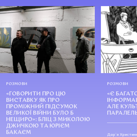
РОЗМОВИ
РОЗМОВИ
«ГОВОРИТИ ПРО ЦЮ
«Є БАГАТ
ВИСТАВКУ ЯК ПРО
ІНФОРМАЦ
ПРОМІЖНИЙ ПІДСУМОК
АЛЕ КУЛЬ
ВЕЛИКОЇ ВІЙНИ БУЛО Б
ПАРАЛЕЛ
НЕЩИРО»: БЛІЦ З МИКОЛОЮ
ДЖИЧКОЮ ТА ЮРІЄМ
БАКАЄМ
Дарʼя Христин