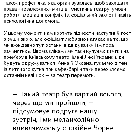
також профспілка, яка організувалась, щоб захищати
права «незалежних» митців і мисткинь театру: умови
роботи, медіація конфліктів, соціальний захист і навіть
психологічна допомога.
У цьому моменті нам кортить піднести наступний тост
з вишнівкою, але офіціант люб’язно натякає на те, що
ми вже давно тут останні відвідувачки і їм пора
зачинятись. Двома кліками ми таки купуємо квитки на
прем’єру в Київському театрі імені Лесі Українки, де
будуть одружуватися Анна й Оксана, гукаємо дітей
із дитячого кутка при кафе-барі й таки перехиляємо
останній келішок — за театр перемоги.
— Такий театр був вартий всього,
через що ми пройшли, —
підсумовує подруга нашу
зустріч, і ми меланхолійно
вдивляємось у спокійне Чорне