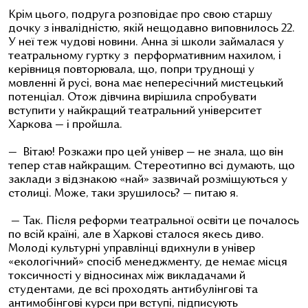
Крім цього, подруга розповідає про свою старшу
дочку з інвалідністю, якій нещодавно виповнилось 22.
У неї теж чудові новини. Анна зі школи займалася у
театральному гуртку з перформативним нахилом, і
керівниця повторювала, що, попри труднощі у
мовленні й русі, вона має непересічний мистецький
потенціал. Отож дівчина вирішила спробувати
вступити у найкращий театральний університет
Харкова — і пройшла.
— Вітаю! Розкажи про цей універ — не знала, що він
тепер став найкращим. Стереотипно всі думають, що
заклади з відзнакою «най» зазвичай розміщуються у
столиці. Може, таки зрушилось? — питаю я.
— Так. Після реформи театральної освіти це почалось
по всій країні, але в Харкові сталося якесь диво.
Молоді культурні управлінці вдихнули в універ
«екологічний» спосіб менеджменту, де немає місця
токсичності у відносинах між викладачами й
студентами, де всі проходять антибулінгові та
антимобінгові курси при вступі, підписують