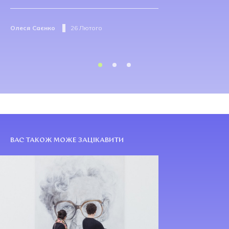
Олеся Саєнко
26 Лютого
ВАС ТАКОЖ МОЖЕ ЗАЦІКАВИТИ