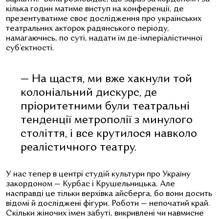
кілька годин матиме виступ на конференції, де
презентуватиме своє дослідження про українських
театральних акторок радянського періоду,
намагаючись, по суті, надати їм де-імперіалістичної
суб’єктності.
— На щастя, ми вже хакнули той
колоніальний дискурс, де
пріоритетними були театральні
тенденції метрополії з минулого
століття, і все крутилося навколо
реалістичного театру.
У нас тепер в центрі студій культури про Україну
закордоном — Курбас і Крушельницька. Але
насправді це тільки верхівка айсберга, бо вони досить
відомі й досліджені фігури. Роботи — непочатий край.
Скільки жіночих імен забуті, викривлені чи навмисне