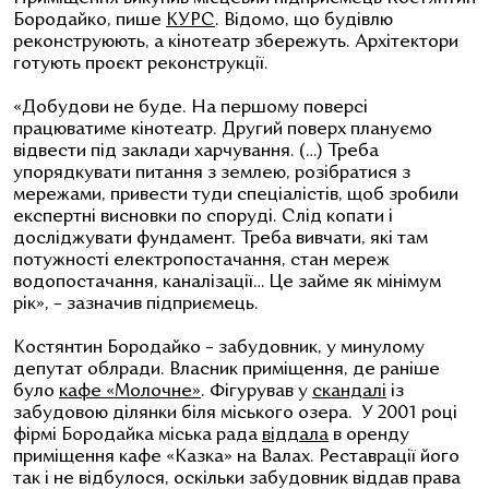
Бородайко, пише
КУРС
. Відомо, що будівлю
реконструюють, а кінотеатр збережуть. Архітектори
готують проєкт реконструкції.
«Добудови не буде. На першому поверсі
працюватиме кінотеатр. Другий поверх плануємо
відвести під заклади харчування. (…) Треба
упорядкувати питання з землею, розібратися з
мережами, привести туди спеціалістів, щоб зробили
експертні висновки по споруді. Слід копати і
досліджувати фундамент. Треба вивчати, які там
потужності електропостачання, стан мереж
водопостачання, каналізації… Це займе як мінімум
рік», – зазначив підприємець.
Костянтин Бородайко – забудовник, у минулому
депутат облради. Власник приміщення, де раніше
було
кафе «Молочне»
. Фігурував у
скандалі
із
забудовою ділянки біля міського озера. У 2001 році
фірмі Бородайка міська рада
віддала
в оренду
приміщення кафе «Казка» на Валах. Реставрації його
так і не відбулося, оскільки забудовник віддав права