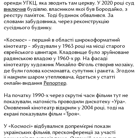
оренди УГКЦ, яка зводить там церкву.
У 2020 році суд
виключив
будівлю, власником якої був Бородайко, з
реєстру пам’яток. Тоді будинок обвалився. За
словами забудовника, через реконструкцію
сусіднього будинку.
«Космос» – перший в області
широкоформатний
кінотеатр –
збудували у 1963 році на місці старого
єврейського цвинтаря. Кладовище було зруйноване
радянською владою у 1960-х рр. На фасаді
кінотеатру художник
Михайло Фіголь
створив мозаїку,
де були голова космонавта, супутник і ракета. Згодом
її накрили шаром утеплювача, йдеться у статті
онлайн-видання
Репортер
.
На початку 1990-х через скрутні часи фільми тут не
показували, натомість проводили дискотеку «Ура».
Оновлений кінотеатр відкрили у 2004 році, тоді на
екрані показували фільм «Троя».
У
«Космосі» відбувалися допрем’єрні покази
українських фільмів, пресконференції за участі