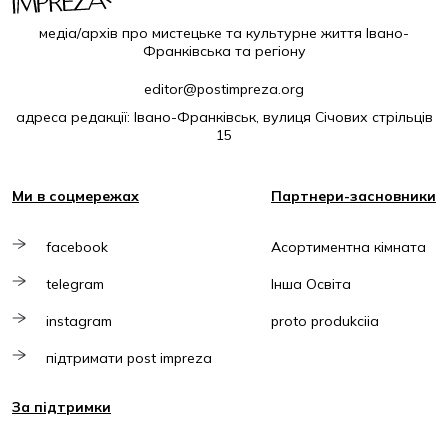
медіа/архів про мистецьке та культурне життя Івано-
Франківська та регіону
editor@postimpreza.org
адреса редакції: Івано-Франківськ, вулиця Січових стрільців
15
Ми в соцмережах
Партнери-засновники
facebook
Асортиментна кімната
telegram
Інша Освіта
instagram
proto produkciia
підтримати post impreza
За підтримки