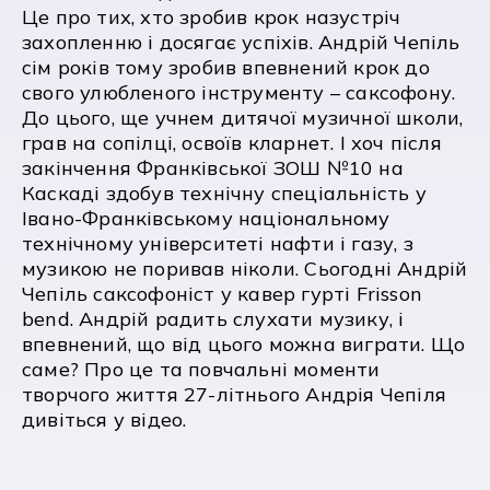
Це про тих, хто зробив крок назустріч
захопленню і досягає успіхів. Андрій Чепіль
сім років тому зробив впевнений крок до
свого улюбленого інструменту – саксофону.
До цього, ще учнем дитячої музичної школи,
грав на сопілці, освоїв кларнет. І хоч після
закінчення Франківської ЗОШ №10 на
Каскаді здобув технічну спеціальність у
Івано-Франківському національному
технічному університеті нафти і газу, з
музикою не поривав ніколи. Сьогодні Андрій
Чепіль саксофоніст у кавер гурті Frisson
bend. Андрій радить слухати музику, і
впевнений, що від цього можна виграти. Що
саме? Про це та повчальні моменти
творчого життя 27-літнього Андрія Чепіля
дивіться у відео.