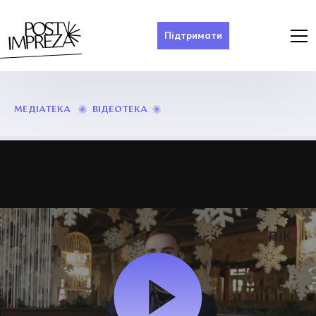
Підтримати
САКСОФОНІСТ
ВІДЕОТЕКА
МЕДІАТЕКА
АНДРІЙ
ЧЕПІЛЬ.
ЛЮДИ
ПРИКАРПАТТЯ