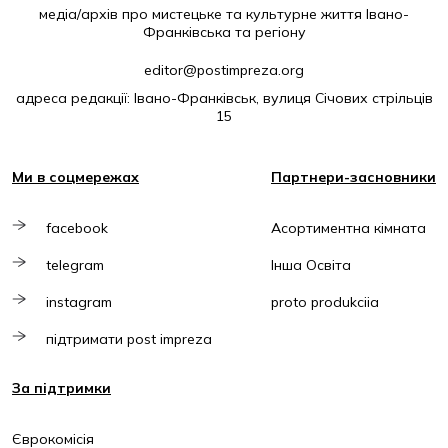
медіа/архів про мистецьке та культурне життя Івано-
Франківська та регіону
editor@postimpreza.org
адреса редакції: Івано-Франківськ, вулиця Січових стрільців
15
Ми в соцмережах
Партнери-засновники
facebook
Асортиментна кімната
telegram
Інша Освіта
instagram
proto produkciia
підтримати post impreza
За підтримки
Єврокомісія