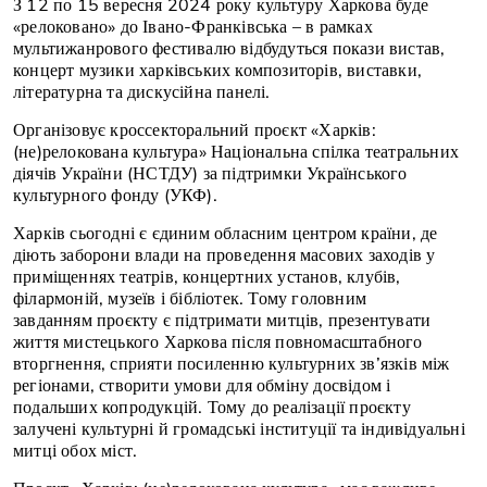
З 12 по 15 вересня 2024 року культуру Харкова буде
«релоковано» до Івано-Франківська – в рамках
мультижанрового фестивалю відбудуться покази вистав,
концерт музики харківських композиторів, виставки,
літературна та дискусійна панелі.
Організовує кроссекторальний проєкт «Харків:
(не)релокована культура» Національна спілка театральних
діячів України (НСТДУ) за підтримки Українського
культурного фонду (УКФ).
Харків сьогодні є єдиним обласним центром країни, де
діють заборони влади на проведення масових заходів у
приміщеннях театрів, концертних установ, клубів,
філармоній, музеїв і бібліотек. Тому головним
завданням проєкту є підтримати митців, презентувати
життя мистецького Харкова після повномасштабного
вторгнення, сприяти посиленню культурних зв’язків між
регіонами, створити умови для обміну досвідом і
подальших копродукцій. Тому до реалізації проєкту
залучені культурні й громадські інституції та індивідуальні
митці обох міст.