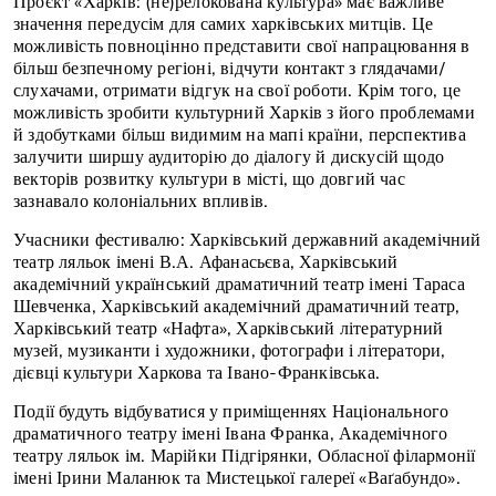
Проєкт «Харків: (не)релокована культура» має важливе
значення передусім для самих харківських митців. Це
можливість повноцінно представити свої напрацювання в
більш безпечному регіоні, відчути контакт з глядачами/
слухачами, отримати відгук на свої роботи. Крім того, це
можливість зробити культурний Харків з його проблемами
й здобутками більш видимим на мапі країни, перспектива
залучити ширшу аудиторію до діалогу й дискусій щодо
векторів розвитку культури в місті, що довгий час
зазнавало колоніальних впливів.
Учасники фестивалю: Харківський державний академічний
театр ляльок імені В.А. Афанасьєва, Харківський
академічний український драматичний театр імені Тараса
Шевченка, Харківський академічний драматичний театр,
Харківський театр «Нафта», Харківський літературний
музей, музиканти і художники, фотографи і літератори,
дієвці культури Харкова та Івано-Франківська.
Події будуть відбуватися у приміщеннях Національного
драматичного театру імені Івана Франка, Академічного
театру ляльок ім. Марійки Підгірянки, Обласної філармонії
імені Ірини Маланюк та Мистецької галереї «Ваґабундо».